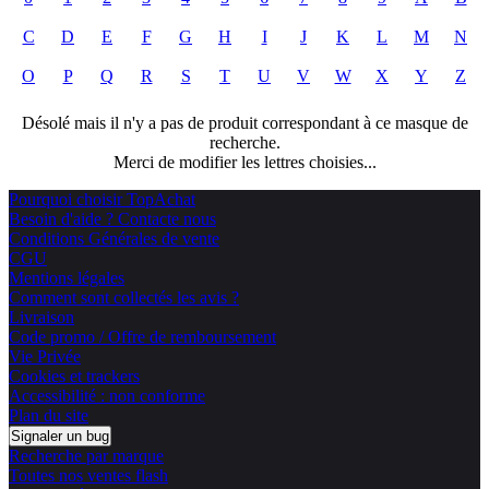
C
D
E
F
G
H
I
J
K
L
M
N
O
P
Q
R
S
T
U
V
W
X
Y
Z
Désolé mais il n'y a pas de produit correspondant à ce masque de
recherche.
Merci de modifier les lettres choisies...
Pourquoi choisir TopAchat
Besoin d'aide ? Contacte nous
Conditions Générales de vente
CGU
Mentions légales
Comment sont collectés les avis ?
Livraison
Code promo / Offre de remboursement
Vie Privée
Cookies et trackers
Accessibilité : non conforme
Plan du site
Signaler un bug
Recherche par marque
Toutes nos ventes flash