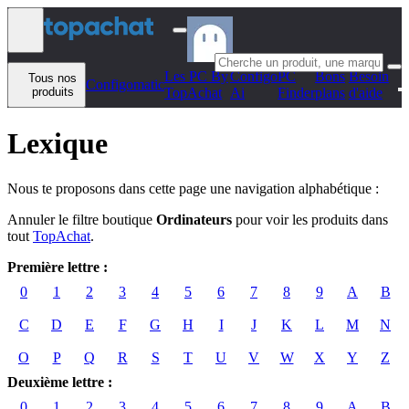
Aller au contenu
Les PC By
Configo
PC
Bons
Besoin
Tous nos
Configomatic
produits
TopAchat
Ai
Finder
plans
d'aide
Lexique
Nous te proposons dans cette page une navigation alphabétique :
Annuler le filtre boutique
Ordinateurs
pour voir les produits dans
tout
TopAchat
.
Première lettre :
0
1
2
3
4
5
6
7
8
9
A
B
C
D
E
F
G
H
I
J
K
L
M
N
O
P
Q
R
S
T
U
V
W
X
Y
Z
Deuxième lettre :
0
1
2
3
4
5
6
7
8
9
A
B