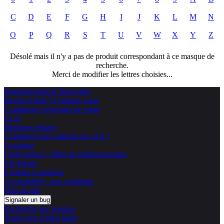
C
D
E
F
G
H
I
J
K
L
M
N
O
P
Q
R
S
T
U
V
W
X
Y
Z
Désolé mais il n'y a pas de produit correspondant à ce masque de
recherche.
Merci de modifier les lettres choisies...
Pourquoi choisir TopAchat
Besoin d'aide ? Contacte nous
Conditions Générales de vente
CGU
Mentions légales
Comment sont collectés les avis ?
Livraison
Code promo / Offre de remboursement
Vie Privée
Cookies et trackers
Accessibilité : non conforme
Plan du site
Signaler un bug
Recherche par marque
Toutes nos ventes flash