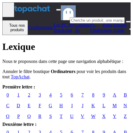
Aller au contenu
Les PC By
Configo
PC
Bons
Besoin
Tous nos
Configomatic
produits
TopAchat
Ai
Finder
plans
d'aide
Lexique
Nous te proposons dans cette page une navigation alphabétique :
Annuler le filtre boutique
Ordinateurs
pour voir les produits dans
tout
TopAchat
.
Première lettre :
0
1
2
3
4
5
6
7
8
9
A
B
C
D
E
F
G
H
I
J
K
L
M
N
O
P
Q
R
S
T
U
V
W
X
Y
Z
Deuxième lettre :
0
1
2
3
4
5
6
7
8
9
A
B