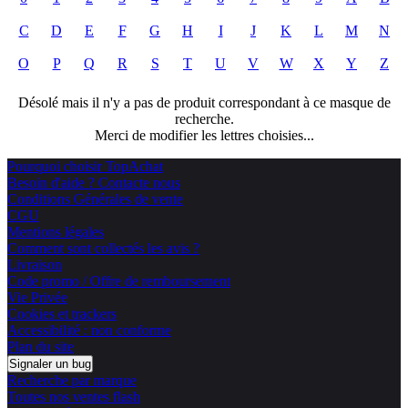
C
D
E
F
G
H
I
J
K
L
M
N
O
P
Q
R
S
T
U
V
W
X
Y
Z
Désolé mais il n'y a pas de produit correspondant à ce masque de
recherche.
Merci de modifier les lettres choisies...
Pourquoi choisir TopAchat
Besoin d'aide ? Contacte nous
Conditions Générales de vente
CGU
Mentions légales
Comment sont collectés les avis ?
Livraison
Code promo / Offre de remboursement
Vie Privée
Cookies et trackers
Accessibilité : non conforme
Plan du site
Signaler un bug
Recherche par marque
Toutes nos ventes flash