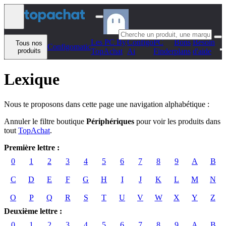
Aller au contenu
Les PC By
Configo
PC
Bons
Besoin
Tous nos
Configomatic
produits
TopAchat
Ai
Finder
plans
d'aide
Lexique
Nous te proposons dans cette page une navigation alphabétique :
Annuler le filtre boutique
Périphériques
pour voir les produits dans
tout
TopAchat
.
Première lettre :
0
1
2
3
4
5
6
7
8
9
A
B
C
D
E
F
G
H
I
J
K
L
M
N
O
P
Q
R
S
T
U
V
W
X
Y
Z
Deuxième lettre :
0
1
2
3
4
5
6
7
8
9
A
B