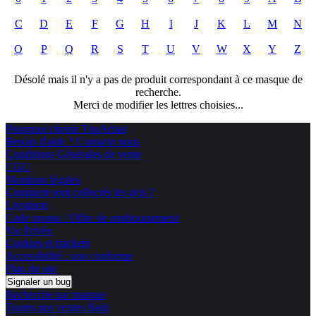
C
D
E
F
G
H
I
J
K
L
M
N
O
P
Q
R
S
T
U
V
W
X
Y
Z
Désolé mais il n'y a pas de produit correspondant à ce masque de
recherche.
Merci de modifier les lettres choisies...
Pourquoi choisir TopAchat
Besoin d'aide ? Contacte nous
Conditions Générales de vente
CGU
Mentions légales
Comment sont collectés les avis ?
Livraison
Code promo / Offre de remboursement
Vie Privée
Cookies et trackers
Accessibilité : non conforme
Plan du site
Signaler un bug
Recherche par marque
Toutes nos ventes flash