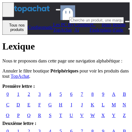
Aller au contenu
Les PC By
Configo
PC
Bons
Besoin
Tous nos
Configomatic
produits
TopAchat
Ai
Finder
plans
d'aide
Lexique
Nous te proposons dans cette page une navigation alphabétique :
Annuler le filtre boutique
Périphériques
pour voir les produits dans
tout
TopAchat
.
Première lettre :
0
1
2
3
4
5
6
7
8
9
A
B
C
D
E
F
G
H
I
J
K
L
M
N
O
P
Q
R
S
T
U
V
W
X
Y
Z
Deuxième lettre :
0
1
2
3
4
5
6
7
8
9
A
B