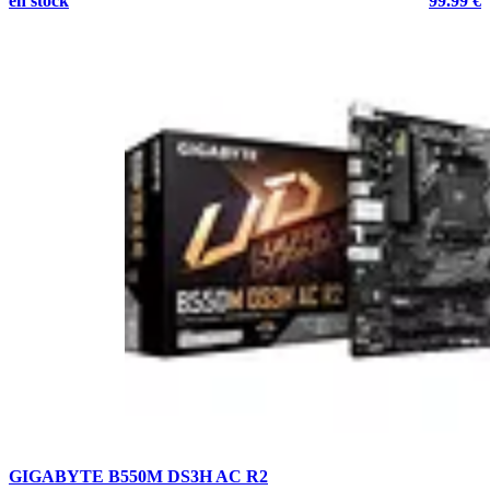
en stock
99.99 €
GIGABYTE B550M DS3H AC R2