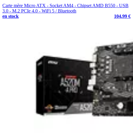
Carte mère Micro ATX - Socket AM4 - Chipset AMD B550 - USB
3.0 - M.2 PCIe 4.0 - WiFi 5 / Bluetooth
en stock
104.99 €