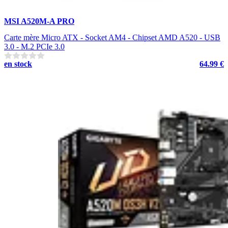
MSI A520M-A PRO
Carte mère Micro ATX - Socket AM4 - Chipset AMD A520 - USB
3.0 - M.2 PCIe 3.0
en stock
64.99 €