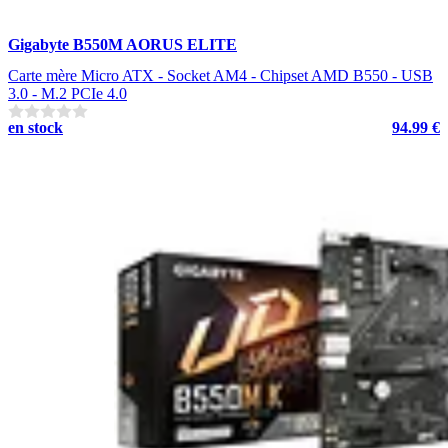
Gigabyte B550M AORUS ELITE
Carte mère Micro ATX - Socket AM4 - Chipset AMD B550 - USB
3.0 - M.2 PCIe 4.0
en stock
94.99 €