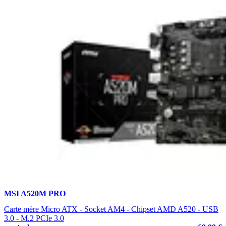
MSI A520M PRO
Carte mère Micro ATX - Socket AM4 - Chipset AMD A520 - USB
3.0 - M.2 PCIe 3.0