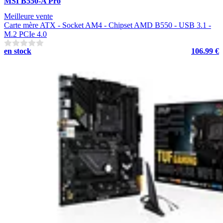
MSI B550-A Pro
Meilleure vente
Carte mère ATX - Socket AM4 - Chipset AMD B550 - USB 3.1 -
M.2 PCIe 4.0
en stock
106.99 €