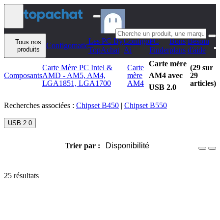
Aller au contenu
Les PC By
Configo
PC
Bons
Besoin
Tous nos
Configomatic
produits
TopAchat
Ai
Finder
plans
d'aide
Carte mère
Carte Mère PC Intel &
Carte
(29 sur
Composants
AMD - AM5, AM4,
mère
AM4 avec
29
LGA1851, LGA1700
AM4
articles)
USB 2.0
Recherches associées :
Chipset B450
|
Chipset B550
USB 2.0
Trier par :
Disponibilité
25 résultats