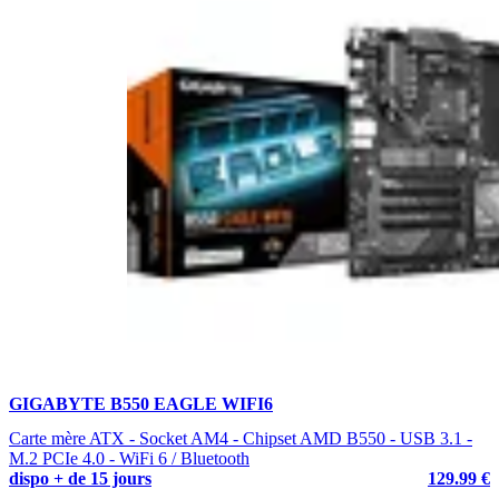
GIGABYTE B550 EAGLE WIFI6
Carte mère ATX - Socket AM4 - Chipset AMD B550 - USB 3.1 -
M.2 PCIe 4.0 - WiFi 6 / Bluetooth
dispo + de 15 jours
129.99 €