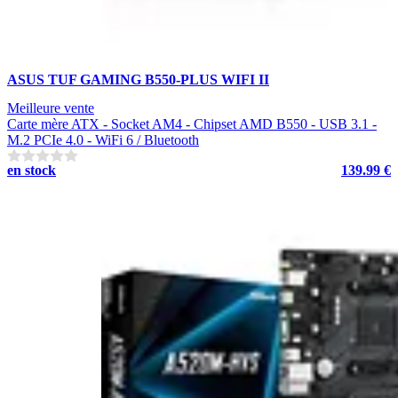
ASUS TUF GAMING B550-PLUS WIFI II
Meilleure vente
Carte mère ATX - Socket AM4 - Chipset AMD B550 - USB 3.1 -
M.2 PCIe 4.0 - WiFi 6 / Bluetooth
en stock
139.99 €