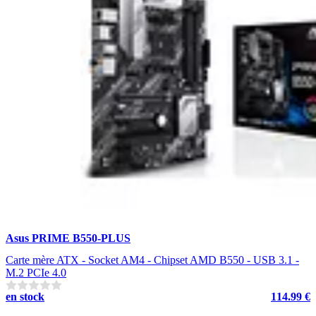
Asus PRIME B550-PLUS
Carte mère ATX - Socket AM4 - Chipset AMD B550 - USB 3.1 -
M.2 PCIe 4.0
en stock
114.99 €