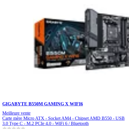
GIGABYTE B550M GAMING X WIFI6
Meilleure vente
Carte mère Micro ATX - Socket AM4 - Chipset AMD B550 - USB
3.0 Type C - M.2 PCIe 4.0 - WiFi 6 / Bluetooth