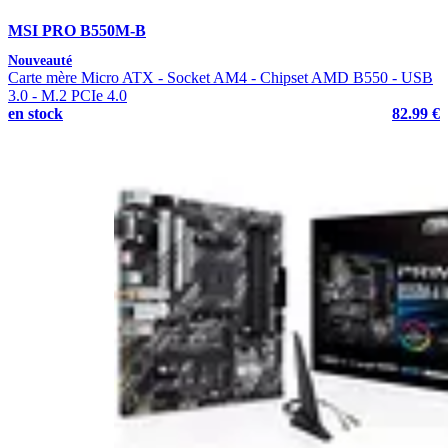
MSI PRO B550M-B
Nouveauté
Carte mère Micro ATX - Socket AM4 - Chipset AMD B550 - USB
3.0 - M.2 PCIe 4.0
en stock
82.99 €