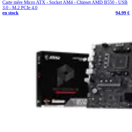
Carte mère Micro ATX - Socket AM4 - Chipset AMD B550 - USB
3.0 - M.2 PCIe 4.0
en stock
94.99 €