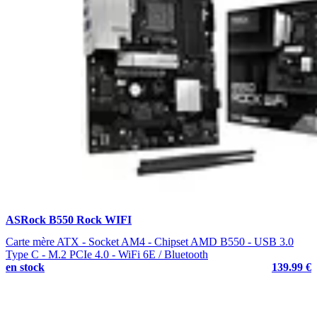
ASRock B550 Rock WIFI
Carte mère ATX - Socket AM4 - Chipset AMD B550 - USB 3.0
Type C - M.2 PCIe 4.0 - WiFi 6E / Bluetooth
en stock
139.99 €