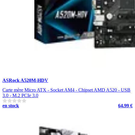
ASRock A520M-HDV
Carte mère Micro ATX - Socket AM4 - Chipset AMD A520 - USB
3.0 - M.2 PCIe 3.0
en stock
64.99 €