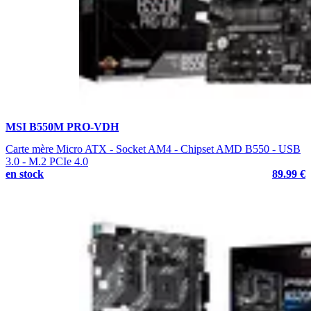
MSI B550M PRO-VDH
Carte mère Micro ATX - Socket AM4 - Chipset AMD B550 - USB
3.0 - M.2 PCIe 4.0
en stock
89.99 €