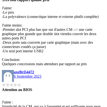
J'aime:
-Le prix
-La polyvalence (connectique interne et externe plutôt complète)
J'aime moins:
-Premier slot PCI plus bas que sur d'autres CM --> une carte
graphique plus grande que double slot viendra couvrir les deux
autres ports PCI
-Deux ports sata couverts par carte graphique (mais avec des
connecteurs coudés ça passe)
-Un seul port interne USB2
Conclusion:
Quelques concessions mais attendues par rapport au prix
axeBri54472
6 Septembre 2023
Attention au BIOS
J'aime :
Simplicité de la CM, qui va à l'essentiel et est suffisante pour mon