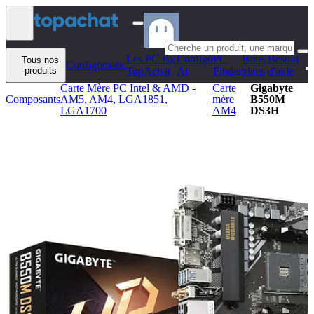
Aller au contenu
Les PC By
Configo
PC
Bons
Besoin
Tous nos
Configomatic
produits
TopAchat
Ai
Finder
plans
d'aide
Carte Mère PC Intel & AMD -
Carte
Gigabyte
Composants
AM5, AM4, LGA1851,
mère
B550M
LGA1700
AM4
DS3H