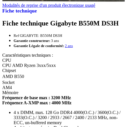
Modalités de reprise d'un produit électronique usagé
Fiche technique
Fiche technique Gigabyte B550M DS3H
Ref GIGABYTE: B550M DS3H
Garantie constructeur:
3 ans
Garantie Légale de conformité:
2 ans
Caractéristiques techniques :
CPU
CPU AMD Ryzen 3xxx/5xxx
Chipset
AMD B550
Socket
AM4
Mémoire
Fréquence de base max : 3200 MHz
Fréquence A-XMP max : 4000 MHz
4 x DIMM, max. 128 Go DDR4 4000(O.C.) / 3600(O.C.) /
3333(O.C.) / 3200 / 2933 / 2667 / 2400 / 2133 MHz, non-
ECC, un-buffered memory