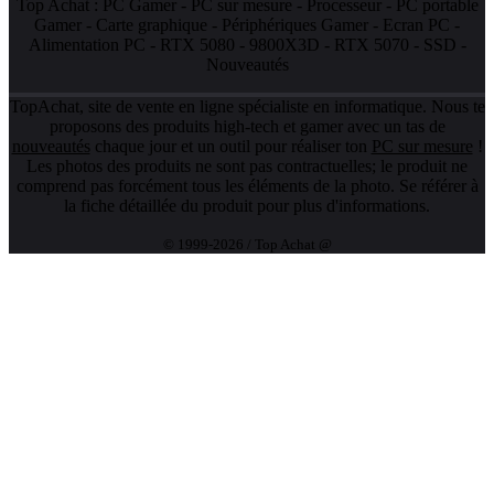
Top Achat :
PC Gamer
-
PC sur mesure
-
Processeur
-
PC portable
Gamer
-
Carte graphique
-
Périphériques Gamer
-
Ecran PC
-
Alimentation PC
-
RTX 5080
-
9800X3D
-
RTX 5070
-
SSD
-
Nouveautés
TopAchat, site de vente en ligne spécialiste en informatique. Nous te
proposons des produits high-tech et gamer avec un tas de
nouveautés
chaque jour et un outil pour réaliser ton
PC sur mesure
!
Les photos des produits ne sont pas contractuelles; le produit ne
comprend pas forcément tous les éléments de la photo. Se référer à
la fiche détaillée du produit pour plus d'informations.
© 1999-2026 / Top Achat @