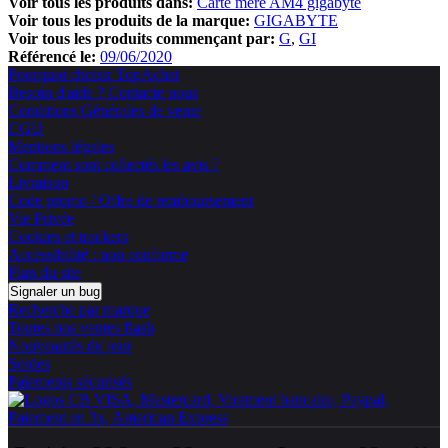
Voir tous les produits dans:
Carte mère AM4 gigabyte
Voir tous les produits de la marque:
GIGABYTE
Voir tous les produits commençant par:
G
GI
Référencé le:
09/06/2020
Pourquoi choisir TopAchat
Besoin d'aide ? Contacte nous
Conditions Générales de vente
CGU
Mentions légales
Comment sont collectés les avis ?
Livraison
Code promo / Offre de remboursement
Vie Privée
Cookies et trackers
Accessibilité : non conforme
Plan du site
Signaler un bug
Recherche par marque
Toutes nos ventes flash
Nouveautés du jour
Soldes
Paiements sécurisés