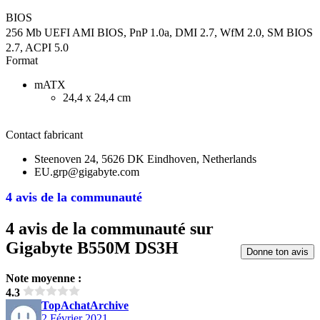
BIOS
256 Mb
UEFI AMI BIOS, PnP 1.0a, DMI 2.7, WfM 2.0, SM BIOS
2.7, ACPI 5.0
Format
mATX
24,4 x 24,4 cm
Contact fabricant
Steenoven 24, 5626 DK Eindhoven, Netherlands
EU.grp@gigabyte.com
4 avis de la communauté
4 avis de la communauté sur
Gigabyte B550M DS3H
Donne ton avis
Note moyenne :
4.3
TopAchatArchive
2 Février 2021