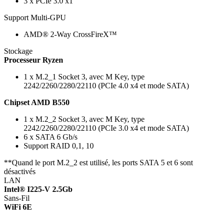
3 x PCIe 3.0 x1
Support Multi-GPU
AMD® 2-Way CrossFireX™
Stockage
Processeur Ryzen
1 x M.2_1 Socket 3, avec M Key, type
2242/2260/2280/22110 (PCIe 4.0 x4 et mode SATA)
Chipset AMD B550
1 x M.2_2 Socket 3, avec M Key, type
2242/2260/2280/22110 (PCIe 3.0 x4 et mode SATA)
6 x SATA 6 Gb/s
Support RAID 0,1, 10
**Quand le port M.2_2 est utilisé, les ports SATA 5 et 6 sont
désactivés
LAN
Intel® I225-V 2.5Gb
Sans-Fil
WiFi 6E