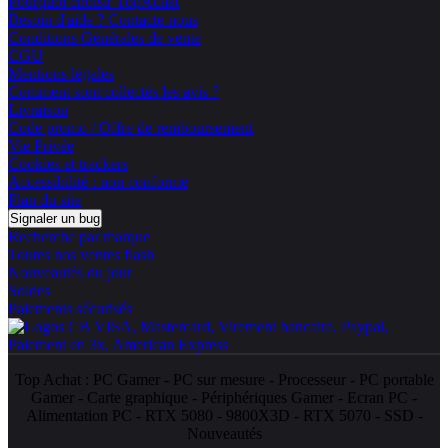
Pourquoi choisir TopAchat
Besoin d'aide ? Contacte nous
Conditions Générales de vente
CGU
Mentions légales
Comment sont collectés les avis ?
Livraison
Code promo / Offre de remboursement
Vie Privée
Cookies et trackers
Accessibilité : non conforme
Plan du site
Signaler un bug
Recherche par marque
Toutes nos ventes flash
Nouveautés du jour
Soldes
Paiements sécurisés
Top Achat :
PC Gamer
-
PC sur mesure
-
Processeur
-
PC portable
Gamer
-
Carte graphique
-
Périphériques Gamer
-
Ecran PC
-
Alimentation PC
-
RTX 5080
-
9800X3D
-
RTX 5070
-
SSD
-
Nouveautés