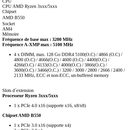
CPU
CPU AMD Ryzen 3xxx/5xxx
Chipset
AMD B550
Socket
AM4
Mémoire
Fréquence de base max : 3200 MHz
Fréquence A-XMP max : 5100 MHz
4 x DIMM, max. 128 Go DDR4 5100(O.C) / 4866 (O.C) /
4800 (O.C) / 4666(O.C) / 4600 (O.C) / 4400(O.C) /
4266(O.C) / 4133(O.C) / 4000(O.C) / 3866(O.C) /
3600(O.C) / 3466(O.C.) / 3200 / 3000 / 2800 / 2666 / 2400 /
2133 MHz, ECC et non-ECC, un-buffered memory
Slots d´extension
Processeur Ryzen 3xxx/5xxx
1 x PCIe 4.0 x16 (supporte x16, x8/x8)
Chipset AMD B550
1 x PCIe 3.0 x16 (supporte x4)