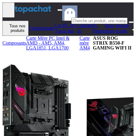
Aller au contenu
Les PC By
Configo
PC
Bons
Besoin
Tous nos
Configomatic
produits
TopAchat
Ai
Finder
plans
d'aide
Carte Mère PC Intel &
Carte
ASUS ROG
Composants
AMD - AM5, AM4,
mère
STRIX B550-F
LGA1851, LGA1700
AM4
GAMING WIFI II