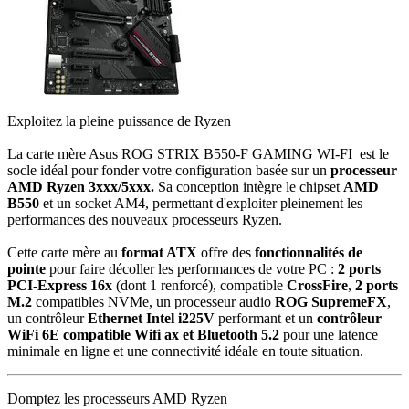
Exploitez la pleine puissance de Ryzen
La carte mère Asus ROG STRIX B550-F GAMING WI-FI est le
socle idéal pour fonder votre configuration basée sur un
processeur
AMD
Ryzen 3xxx/5xxx.
Sa conception intègre le chipset
AMD
B550
et un socket AM4, permettant d'exploiter pleinement les
performances des nouveaux processeurs Ryzen.
Cette carte mère au
format ATX
offre des
fonctionnalités de
pointe
pour faire décoller les performances de votre PC :
2 ports
PCI-Express 16x
(dont 1 renforcé), compatible
CrossFire
,
2 ports
M.2
compatibles NVMe, un processeur audio
ROG SupremeFX
,
un contrôleur
Ethernet Intel i225V
performant et un
contrôleur
WiFi 6E compatible Wifi ax et Bluetooth 5.2
pour une latence
minimale en ligne et une connectivité idéale en toute situation.
Domptez les processeurs AMD Ryzen