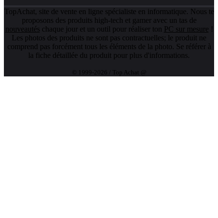
TopAchat, site de vente en ligne spécialiste en informatique. Nous te
proposons des produits high-tech et gamer avec un tas de
nouveautés
chaque jour et un outil pour réaliser ton
PC sur mesure
!
Les photos des produits ne sont pas contractuelles; le produit ne
comprend pas forcément tous les éléments de la photo. Se référer à
la fiche détaillée du produit pour plus d'informations.
© 1999-2026 / Top Achat @