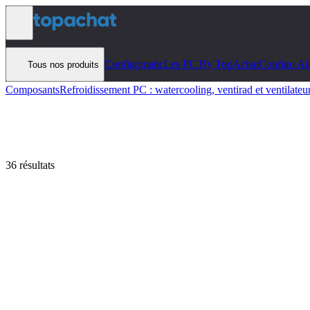
Aller au contenu
Configomatic
Les PC By TopAchat
Configo Ai
Tous nos produits
Composants
Refroidissement PC : watercooling, ventirad et ventilateu
36 résultats