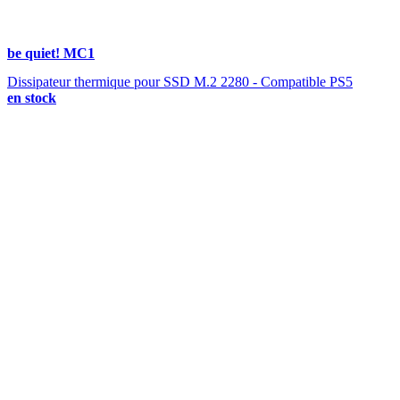
be quiet! MC1
Dissipateur thermique pour SSD M.2 2280 - Compatible PS5
en stock