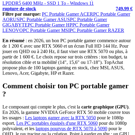
LPDDR5 6400 MHz - SSD 1 To - Windows 11
rupture de stock
749.99 €
Filtre par marque:
PC Portable Gamer ACER
PC Portable Gamer
AORUS
PC Portable Gamer ASUS
PC Portable Gamer
GIGABYTE
PC Portable Gamer HP
PC Portable Gamer
LENOVO
PC Portable Gamer MSI
PC Portable Gamer RAZER
En résumé
: en 2026, un bon PC portable gamer commence autour
de 1 200 € avec une RTX 5060 et un écran Full HD 144 Hz. Pour
jouer en QHD ou à 240 Hz, il faut viser une RTX 5070 ou plus, à
partir de 1 600 €. Le choix repose sur trois critères : ton budget, ta
résolution cible et ta mobilité (14", 15,6" ou 17-18"). TopAchat
propose plus de 100 laptops gaming en stock, chez MSI, ASUS,
Lenovo, Acer, Gigabyte, HP et Razer.
Comment choisir ton PC portable gamer
?
Le composant qui compte le plus, c'est la
carte graphique (GPU)
.
En 2026, la gamme NVIDIA GeForce RTX 50 mobile couvre tous
les usages :
Les laptops gamer avec la RTX 5050
pour le 1080p
esport,
Les PC portables équipés d'une RTX 5060
pour du 1080p
polyvalent, et les
laptops pourvus de RTX 5070 à 5090
pour le
QHD, le ray tracing ou la création. Point à garder en tête : un GPU