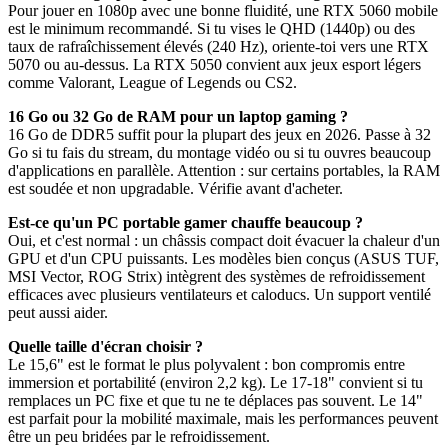
Pour jouer en 1080p avec une bonne fluidité, une RTX 5060 mobile
est le minimum recommandé. Si tu vises le QHD (1440p) ou des
taux de rafraîchissement élevés (240 Hz), oriente-toi vers une RTX
5070 ou au-dessus. La RTX 5050 convient aux jeux esport légers
comme Valorant, League of Legends ou CS2.
16 Go ou 32 Go de RAM pour un laptop gaming ?
16 Go de DDR5 suffit pour la plupart des jeux en 2026. Passe à 32
Go si tu fais du stream, du montage vidéo ou si tu ouvres beaucoup
d'applications en parallèle. Attention : sur certains portables, la RAM
est soudée et non upgradable. Vérifie avant d'acheter.
Est-ce qu'un PC portable gamer chauffe beaucoup ?
Oui, et c'est normal : un châssis compact doit évacuer la chaleur d'un
GPU et d'un CPU puissants. Les modèles bien conçus (ASUS TUF,
MSI Vector, ROG Strix) intègrent des systèmes de refroidissement
efficaces avec plusieurs ventilateurs et caloducs. Un support ventilé
peut aussi aider.
Quelle taille d'écran choisir ?
Le 15,6" est le format le plus polyvalent : bon compromis entre
immersion et portabilité (environ 2,2 kg). Le 17-18" convient si tu
remplaces un PC fixe et que tu ne te déplaces pas souvent. Le 14"
est parfait pour la mobilité maximale, mais les performances peuvent
être un peu bridées par le refroidissement.