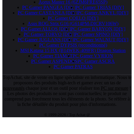
Aorus Master 16 (6ZJM6FRE65SP)
PC Gamer PANGEA [DIY]
PC Gamer TRIAS [DIY]
PC Gamer CASTANEA [DIY]
PC Gamer ANKYL [DIY]
PC Gamer COELO [DIY]
Asus ROG Strix G16 (G614PM-DICRV106W)
PC Gamer ALLOS [DIY]
PC Gamer BARYON [DIY]
PC Gamer TORVO [DIY]
PC Gamer SPINO [DIY]
PC Gamer JUGLANS [DIY]
PC Gamer WALNUT [DIY]
PC Gamer DYPSIS (reconditionné)
MSI Katana 15 HX (B14WEK-409FR) Dragon Station
PC Gamer TIAMAT
PC Gamer VYRION
PC Gamer ASPENDOS
PC Gamer ASCRA
PC Gamer PATRAS
TopAchat, site de vente en ligne spécialiste en informatique. Nous te
proposons des produits high-tech et gamer avec un tas de
nouveautés
chaque jour et un outil pour réaliser ton
PC sur mesure
!
Les photos des produits ne sont pas contractuelles; le produit ne
comprend pas forcément tous les éléments de la photo. Se référer à
la fiche détaillée du produit pour plus d'informations.
© 1999-2026 / Top Achat @