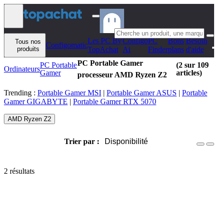
Aller au contenu
Les PC By
Configo
PC
Bons
Besoin
Tous nos
Configomatic
produits
TopAchat
Ai
Finder
plans
d'aide
PC Portable Gamer
PC Portable
(2 sur 109
Ordinateurs
Gamer
articles)
processeur AMD Ryzen Z2
Trending :
Portable Gamer MSI
|
Portable Gamer ASUS
|
Portable
Gamer GIGABYTE
|
Portable Gamer RTX 5070
AMD Ryzen Z2
Trier par :
Disponibilité
2 résultats