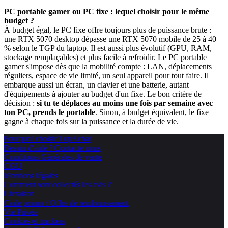
PC portable gamer ou PC fixe : lequel choisir pour le même
budget ?
À budget égal, le PC fixe offre toujours plus de puissance brute :
une RTX 5070 desktop dépasse une RTX 5070 mobile de 25 à 40
% selon le TGP du laptop. Il est aussi plus évolutif (GPU, RAM,
stockage remplaçables) et plus facile à refroidir. Le PC portable
gamer s'impose dès que la mobilité compte : LAN, déplacements
réguliers, espace de vie limité, un seul appareil pour tout faire. Il
embarque aussi un écran, un clavier et une batterie, autant
d'équipements à ajouter au budget d'un fixe. Le bon critère de
décision :
si tu te déplaces au moins une fois par semaine avec
ton PC, prends le portable
. Sinon, à budget équivalent, le fixe
gagne à chaque fois sur la puissance et la durée de vie.
Pourquoi choisir TopAchat
Besoin d'aide ? Contacte nous
Conditions Générales de vente
CGU
Mentions légales
Comment sont collectés les avis ?
Livraison
Code promo / Offre de remboursement
Vie Privée
Cookies et trackers