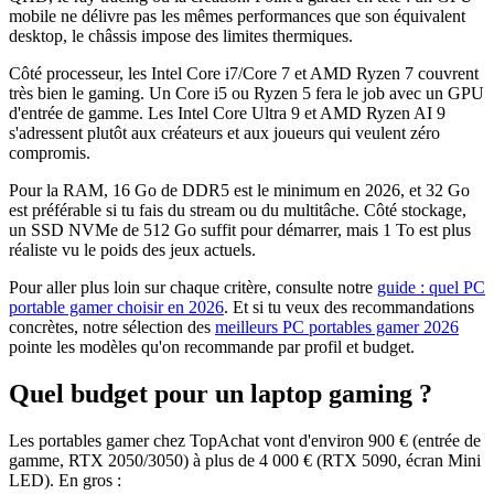
mobile ne délivre pas les mêmes performances que son équivalent
desktop, le châssis impose des limites thermiques.
Côté processeur, les Intel Core i7/Core 7 et AMD Ryzen 7 couvrent
très bien le gaming. Un Core i5 ou Ryzen 5 fera le job avec un GPU
d'entrée de gamme. Les Intel Core Ultra 9 et AMD Ryzen AI 9
s'adressent plutôt aux créateurs et aux joueurs qui veulent zéro
compromis.
Pour la RAM, 16 Go de DDR5 est le minimum en 2026, et 32 Go
est préférable si tu fais du stream ou du multitâche. Côté stockage,
un SSD NVMe de 512 Go suffit pour démarrer, mais 1 To est plus
réaliste vu le poids des jeux actuels.
Pour aller plus loin sur chaque critère, consulte notre
guide : quel PC
portable gamer choisir en 2026
. Et si tu veux des recommandations
concrètes, notre sélection des
meilleurs PC portables gamer 2026
pointe les modèles qu'on recommande par profil et budget.
Quel budget pour un laptop gaming ?
Les portables gamer chez TopAchat vont d'environ 900 € (entrée de
gamme, RTX 2050/3050) à plus de 4 000 € (RTX 5090, écran Mini
LED). En gros :