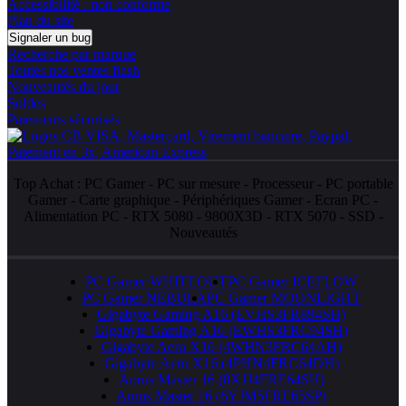
Accessibilité : non conforme
Plan du site
Signaler un bug
Recherche par marque
Toutes nos ventes flash
Nouveautés du jour
Soldes
Paiements sécurisés
Top Achat :
PC Gamer
-
PC sur mesure
-
Processeur
-
PC portable
Gamer
-
Carte graphique
-
Périphériques Gamer
-
Ecran PC
-
Alimentation PC
-
RTX 5080
-
9800X3D
-
RTX 5070
-
SSD
-
Nouveautés
PC Gamer WHITEOUT
PC Gamer ICEFLOW
PC Gamer NEBULA
PC Gamer MOONLIGHT
Gigabyte Gaming A16 (EVHS3FR894SH)
Gigabyte Gaming A16 (EWHS3FRC94SH)
Gigabyte Aero X16 (4WHN3FRC64AH)
Gigabyte Aero X16 (4PHN4FRC64DH)
Aorus Master 16 (8XJJ4FRE64SH)
Aorus Master 16 (6YJM5FRE65SP)