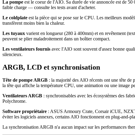
La pompe
est le coeur de l'AIO. Sa durée de vie annoncée est de 50
faible charge — consulte les tests avant d'acheter.
Le coldplate
est la pièce qui se pose sur le CPU. Les meilleurs modèl
transfèrent moins bien la chaleur.
Les tuyaux
varient en longueur (280 à 400mm) et en revêtement (textil
peuvent se plier maladroitement dans un boîtier compact.
Les ventilateurs fournis
avec l'AIO sont souvent d'assez bonne qualit
silencieux.
ARGB, LCD et synchronisation
Tête de pompe ARGB
: la majorité des AIO récents ont une tête
la tête qui affiche la température CPU, une animation ou une image pe
Ventilateurs ARGB
: synchronisables avec les écosystèmes des fab
Polychrome.
Software propriétaire
: ASUS Armoury Crate, Corsair iCUE, NZXT CA
éviter les logiciels annexes, certains AIO fonctionnent en plug-and-play
La synchronisation ARGB n'a aucun impact sur les performances thermiq