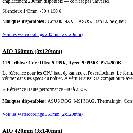
emplacement 280mm disponible — ce n'est pas universel.
Silencieux
140mm
~80 à 160 €
Marques disponibles :
Corsair, NZXT, ASUS, Lian Li, be quiet!
Voir les watercoolings 280mm (2x120mm)
AIO 360mm (3x120mm)
CPU cibles : Core Ultra 9 285K, Ryzen 9 9950X, i9-14900K
La référence pour les CPU haut de gamme et l'overclocking. Le for
vérifier dans les specs du boîtier. À vérifier aussi : la compatibilité a
⭐ Référence
Haute performance
~80 à 250 €
Marques disponibles :
ASUS ROG, MSI MAG, Thermalright, Corsai
Voir les watercoolings 360mm (2x120mm)
AIO 420mm (3x140mm)