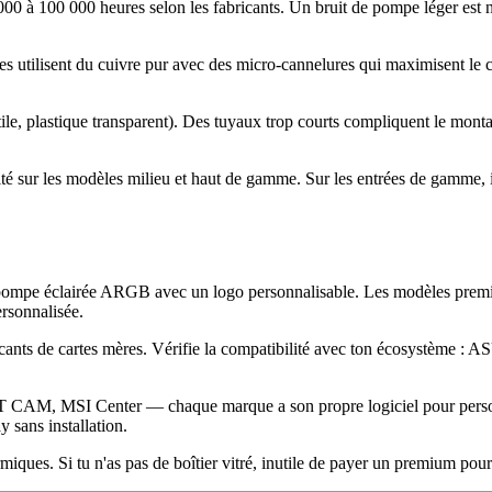
 000 à 100 000 heures selon les fabricants. Un bruit de pompe léger es
es utilisent du cuivre pur avec des micro-cannelures qui maximisent le 
e, plastique transparent). Des tuyaux trop courts compliquent le montage
é sur les modèles milieu et haut de gamme. Sur les entrées de gamme, il
 de pompe éclairée ARGB avec un logo personnalisable. Les modèles 
rsonnalisée.
ricants de cartes mères. Vérifie la compatibilité avec ton écosystè
M, MSI Center — chaque marque a son propre logiciel pour personnali
 sans installation.
ues. Si tu n'as pas de boîtier vitré, inutile de payer un premium pour 