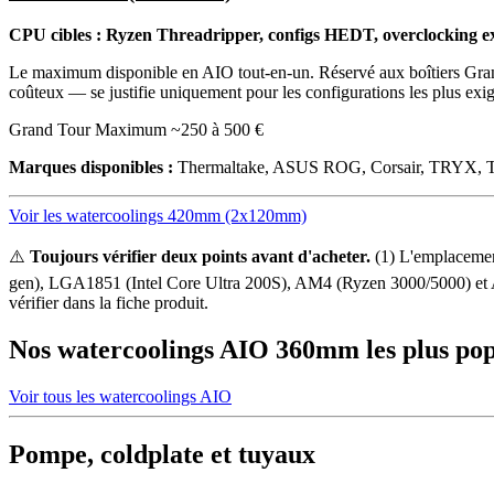
CPU cibles : Ryzen Threadripper, configs HEDT, overclocking e
Le maximum disponible en AIO tout-en-un. Réservé aux boîtiers Gra
coûteux — se justifie uniquement pour les configurations les plus exig
Grand Tour
Maximum
~250 à 500 €
Marques disponibles :
Thermaltake, ASUS ROG, Corsair, TRYX, T
Voir les watercoolings 420mm (2x120mm)
⚠️
Toujours vérifier deux points avant d'acheter.
(1) L'emplacement
gen), LGA1851 (Intel Core Ultra 200S), AM4 (Ryzen 3000/5000) et A
vérifier dans la fiche produit.
Nos watercoolings AIO 360mm les plus pop
Voir tous les watercoolings AIO
Pompe, coldplate et tuyaux