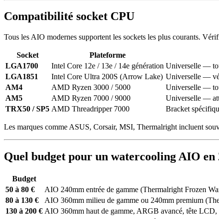
Compatibilité socket CPU
Tous les AIO modernes supportent les sockets les plus courants. Vérifi
Socket
Plateforme
LGA1700
Intel Core 12e / 13e / 14e génération
Universelle — to
LGA1851
Intel Core Ultra 200S (Arrow Lake)
Universelle — vér
AM4
AMD Ryzen 3000 / 5000
Universelle — to
AM5
AMD Ryzen 7000 / 9000
Universelle — at
TRX50 / SP5
AMD Threadripper 7000
Bracket spécifiq
Les marques comme ASUS, Corsair, MSI, Thermalright incluent souvent p
Quel budget pour un watercooling AIO en 
Budget
50 à 80 €
AIO 240mm entrée de gamme (Thermalright Frozen Warfr
80 à 130 €
AIO 360mm milieu de gamme ou 240mm premium (Thermal
130 à 200 €
AIO 360mm haut de gamme, ARGB avancé, tête LCD, e