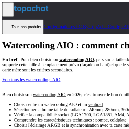
Aller au contenu
Configomatic
Les PC By TopAchat
Configo Ai
Tous nos produits
Watercooling AIO : comment cho
En bref
| Pour bien choisir ton
watercooling AIO
, pars sur la taille
supporte cette taille à l'emplacement prévu (façade ou haut) et que 
carte mère sont les critères secondaires.
Voir tous les watercoolings AIO
Bien choisir son
watercooling AIO
en 2026, c'est trouver le bon équili
Choisir entre un watercooling AIO et un
ventirad
Sélectionner la bonne taille de radiateur : 240mm, 280mm, 
Vérifier la compatibilité socket (LGA1700, LGA1851, AM4, 
Comprendre les caractéristiques techniques : pompe, coldplate,
Choisir l'éclairage ARGB et la synchronisation avec ta carte mè