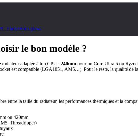
PC Finder
Bons plans
isir le bon modèle ?
 de radiateur adaptée à ton CPU :
240mm
pour un Core Ultra 5 ou Ryzen
le socket est compatible (LGA1851, AM5…). Pour le reste, la qualité de
bre entre la taille du radiateur, les performances thermiques et la compat
360mm ou 420mm
AM5, Threadripper)
 tuyaux
re