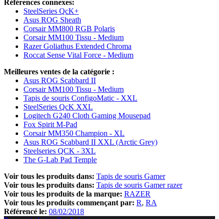
Références connexes:
SteelSeries QcK+
Asus ROG Sheath
Corsair MM800 RGB Polaris
Corsair MM100 Tissu - Medium
Razer Goliathus Extended Chroma
Roccat Sense Vital Force - Medium
Meilleures ventes de la catégorie :
Asus ROG Scabbard II
Corsair MM100 Tissu - Medium
Tapis de souris ConfigoMatic - XXL
SteelSeries QcK XXL
Logitech G240 Cloth Gaming Mousepad
Fox Spirit M-Pad
Corsair MM350 Champion - XL
Asus ROG Scabbard II XXL (Arctic Grey)
Steelseries QCK - 3XL
The G-Lab Pad Temple
Voir tous les produits dans:
Tapis de souris Gamer
Voir tous les produits dans:
Tapis de souris Gamer razer
Voir tous les produits de la marque:
RAZER
Voir tous les produits commençant par:
R
RA
Référencé le:
08/02/2018