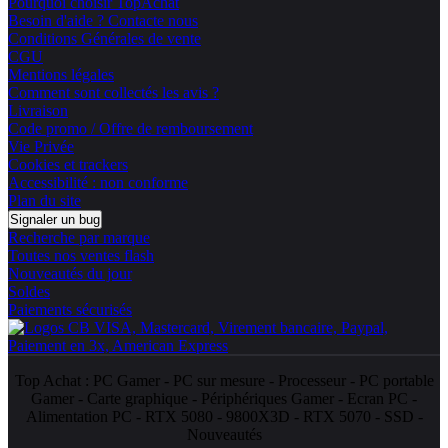
Pourquoi choisir TopAchat
Besoin d'aide ? Contacte nous
Conditions Générales de vente
CGU
Mentions légales
Comment sont collectés les avis ?
Livraison
Code promo / Offre de remboursement
Vie Privée
Cookies et trackers
Accessibilité : non conforme
Plan du site
Signaler un bug
Recherche par marque
Toutes nos ventes flash
Nouveautés du jour
Soldes
Paiements sécurisés
Top Achat :
PC Gamer
-
PC sur mesure
-
Processeur
-
PC portable
Gamer
-
Carte graphique
-
Périphériques Gamer
-
Ecran PC
-
Alimentation PC
-
RTX 5080
-
9800X3D
-
RTX 5070
-
SSD
-
Nouveautés