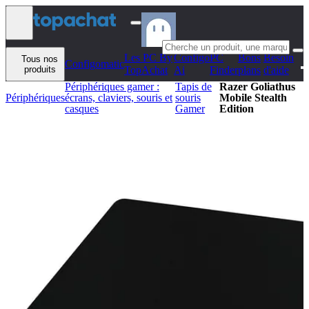
Aller au contenu
Les PC By
Configo
PC
Bons
Besoin
Tous nos
Configomatic
produits
TopAchat
Ai
Finder
plans
d'aide
Périphériques gamer :
Tapis de
Razer Goliathus
Périphériques
écrans, claviers, souris et
souris
Mobile Stealth
casques
Gamer
Edition