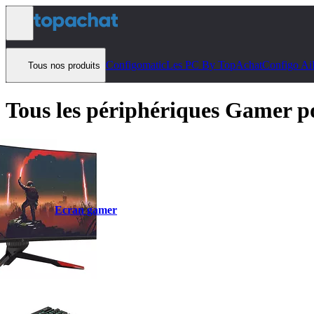
Aller au contenu
Configomatic
Les PC By TopAchat
Configo Ai
Tous nos produits
Tous les périphériques Gamer p
Ecran gamer