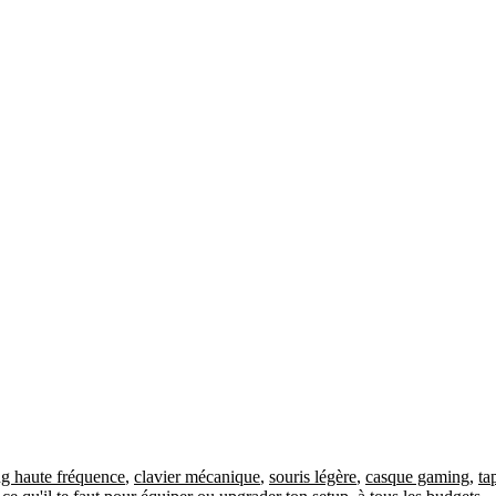
g haute fréquence
,
clavier mécanique
,
souris légère
,
casque gaming
,
ta