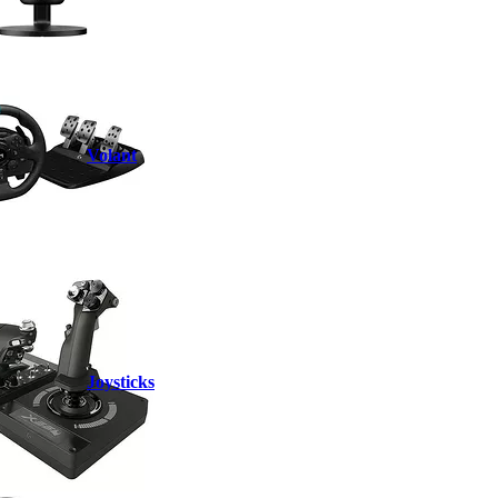
Volant
Joysticks