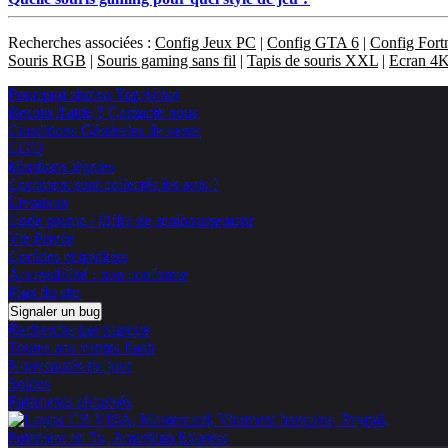
Recherches associées :
Config Jeux PC
|
Config GTA 6
|
Config Fortn
Souris RGB
|
Souris gaming sans fil
|
Tapis de souris XXL
|
Ecran 4
Pourquoi choisir TopAchat
Besoin d'aide ? Contacte nous
Conditions Générales de vente
CGU
Mentions légales
Comment sont collectés les avis ?
Livraison
Code promo / Offre de remboursement
Vie Privée
Cookies et trackers
Accessibilité : non conforme
Plan du site
Signaler un bug
Recherche par marque
Toutes nos ventes flash
Nouveautés du jour
Soldes
Paiements sécurisés