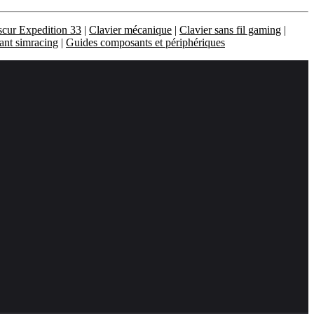
scur Expedition 33
|
Clavier mécanique
|
Clavier sans fil gaming
|
ant simracing
|
Guides composants et périphériques