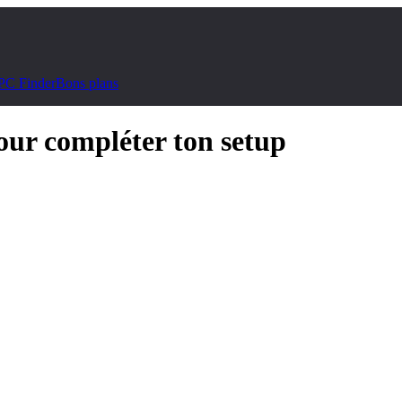
PC Finder
Bons plans
our compléter ton setup