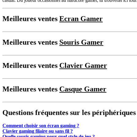
casual. Du joueur occasionnel au hardcore gamer, tu trouveras ici tout 
Meilleures ventes
Ecran Gamer
Meilleures ventes
Souris Gamer
Meilleures ventes
Clavier Gamer
Meilleures ventes
Casque Gamer
Questions fréquentes sur les périphérique
Comment choisir son écran gaming ?
Clavier gaming filaire ou sans fil ?
Quelle souris gaming pour quel style de jeu ?