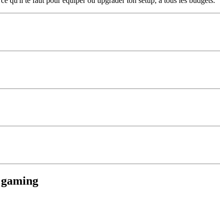
ce qu'il te faut pour équiper ou upgrader ton setup, à tous les budgets.
s gaming