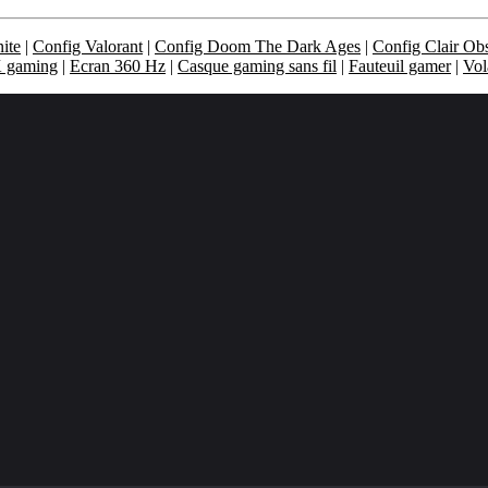
ite
|
Config Valorant
|
Config Doom The Dark Ages
|
Config Clair Ob
K gaming
|
Ecran 360 Hz
|
Casque gaming sans fil
|
Fauteuil gamer
|
Vol