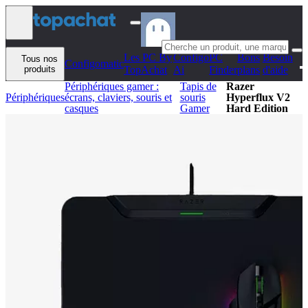
Aller au contenu
Les PC By
Configo
PC
Bons
Besoin
Tous nos
Configomatic
produits
TopAchat
Ai
Finder
plans
d'aide
Périphériques gamer :
Tapis de
Razer
Périphériques
écrans, claviers, souris et
souris
Hyperflux V2
casques
Gamer
Hard Edition