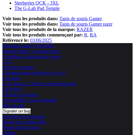
Steelseries QCK - 3XL
The G-Lab Pad Temple
Voir tous les produits dans:
Tapis de souris Gamer
Voir tous les produits dans:
Tapis de souris Gamer razer
Voir tous les produits de la marque:
RAZER
Voir tous les produits commençant par:
R
RA
Référencé le:
03/06/2025
Pourquoi choisir TopAchat
Besoin d'aide ? Contacte nous
Conditions Générales de vente
CGU
Mentions légales
Comment sont collectés les avis ?
Livraison
Code promo / Offre de remboursement
Vie Privée
Cookies et trackers
Accessibilité : non conforme
Plan du site
Signaler un bug
Recherche par marque
Toutes nos ventes flash
Nouveautés du jour
Soldes