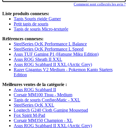
Comment sont collectés les avis ?
Liste produits connexes:
Tapis Souris rigide Gamer
Petit tapis de souris
Tapis de souris Micro-texturée
Références connexes:
SteelSeries QcK Performance L Balance
SteelSeries QcK Performance L Speed
Asus TUF Gaming P1 (Hatsune Miku Edition)
Asus ROG Sheath II XXL
Asus ROG Scabbard II XXL (Arctic Grey)
Razer Gigantus V2 Medium - Pokemon Kanto Starters
Edition
Meilleures ventes de la catégorie :
Asus ROG Scabbard II
Corsair MM100 Tissu - Medium
Tapis de souris ConfigoMatic - XXL
SteelSeries QcK XXL
Logitech G240 Cloth Gaming Mousepad
Fox Spirit M-Pad
Corsair MM350 Champion - XL
Asus ROG Scabbard II XXL (Arctic Grey)