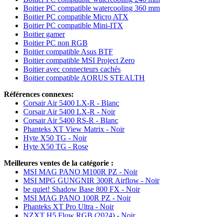
Boitier PC compatible watercooling 360 mm
Boitier PC compatible Micro ATX
Boitier PC compatible Mini-ITX
Boitier gamer
Boitier PC non RGB
Boitier compatible Asus BTF
Boitier compatible MSI Project Zero
Boitier avec connecteurs cachés
Boitier compatible AORUS STEALTH
Références connexes:
Corsair Air 5400 LX-R - Blanc
Corsair Air 5400 LX-R - Noir
Corsair Air 5400 RS-R - Blanc
Phanteks XT View Matrix - Noir
Hyte X50 TG - Noir
Hyte X50 TG - Rose
Meilleures ventes de la catégorie :
MSI MAG PANO M100R PZ - Noir
MSI MPG GUNGNIR 300R Airflow - Noir
be quiet! Shadow Base 800 FX - Noir
MSI MAG PANO 100R PZ - Noir
Phanteks XT Pro Ultra - Noir
NZXT H5 Flow RGB (2024) - Noir