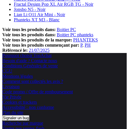
Fractal Design Pop XL Air RGB TG - Noir
Jonsbo N5 - Noir
Lian Li O11 Air Mini - Noir
Phanteks XT M3 - Blanc
Voir tous les produits dans:
Boitier PC
Voir tous les produits dans:
Boitier PC phanteks
Voir tous les produits de la marque:
PHANTEKS
Voir tous les produits commençant par:
P
PH
Référencé le:
21/07/2025
Pourquoi choisir TopAchat
Besoin d'aide ? Contacte nous
Conditions Générales de vente
CGU
Mentions légales
Comment sont collectés les avis ?
Livraison
Code promo / Offre de remboursement
Vie Privée
Cookies et trackers
Accessibilité : non conforme
Plan du site
Signaler un bug
Recherche par marque
Toutes nos ventes flash