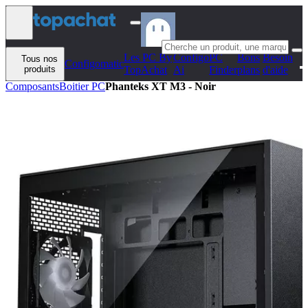
Aller au contenu
Les PC By
Configo
PC
Bons
Besoin
Tous nos
Configomatic
produits
TopAchat
Ai
Finder
plans
d'aide
Composants
Boitier PC
Phanteks XT M3 - Noir