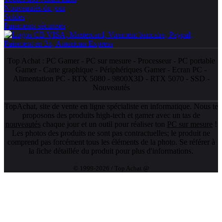
Nouveautés du jour
Soldes
Paiements sécurisés
Top Achat :
PC Gamer
-
PC sur mesure
-
Processeur
-
PC portable
Gamer
-
Carte graphique
-
Périphériques Gamer
-
Ecran PC
-
Alimentation PC
-
RTX 5080
-
9800X3D
-
RTX 5070
-
SSD
-
Nouveautés
TopAchat, site de vente en ligne spécialiste en informatique. Nous te
proposons des produits high-tech et gamer avec un tas de
nouveautés
chaque jour et un outil pour réaliser ton
PC sur mesure
!
Les photos des produits ne sont pas contractuelles; le produit ne
comprend pas forcément tous les éléments de la photo. Se référer à
la fiche détaillée du produit pour plus d'informations.
© 1999-2026 / Top Achat @