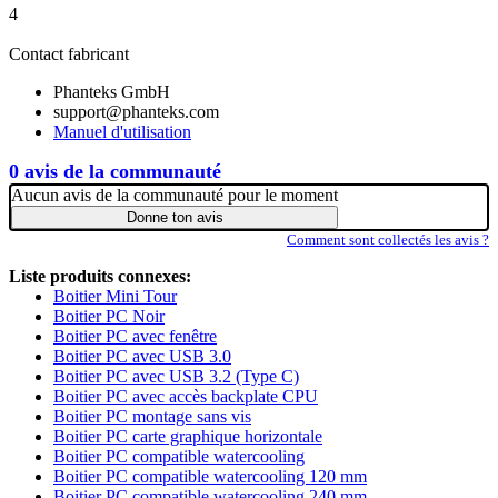
4
Contact fabricant
Phanteks GmbH
support@phanteks.com
Manuel d'utilisation
0 avis de la communauté
Aucun avis de la communauté pour le moment
Donne ton avis
Comment sont collectés les avis ?
Liste produits connexes:
Boitier Mini Tour
Boitier PC Noir
Boitier PC avec fenêtre
Boitier PC avec USB 3.0
Boitier PC avec USB 3.2 (Type C)
Boitier PC avec accès backplate CPU
Boitier PC montage sans vis
Boitier PC carte graphique horizontale
Boitier PC compatible watercooling
Boitier PC compatible watercooling 120 mm
Boitier PC compatible watercooling 240 mm