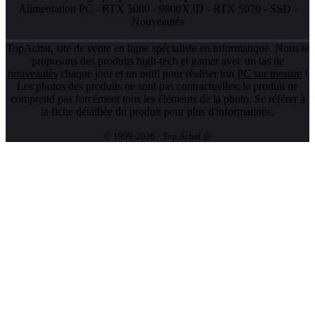
Alimentation PC
-
RTX 5080
-
9800X3D
-
RTX 5070
-
SSD
-
Nouveautés
TopAchat, site de vente en ligne spécialiste en informatique. Nous te
proposons des produits high-tech et gamer avec un tas de
nouveautés
chaque jour et un outil pour réaliser ton
PC sur mesure
!
Les photos des produits ne sont pas contractuelles; le produit ne
comprend pas forcément tous les éléments de la photo. Se référer à
la fiche détaillée du produit pour plus d'informations.
© 1999-2026 / Top Achat @