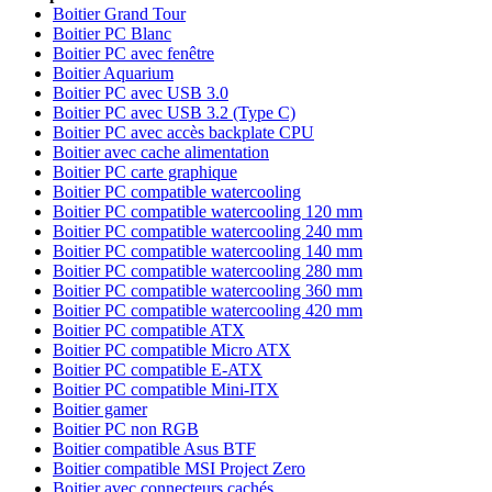
Boitier Grand Tour
Boitier PC Blanc
Boitier PC avec fenêtre
Boitier Aquarium
Boitier PC avec USB 3.0
Boitier PC avec USB 3.2 (Type C)
Boitier PC avec accès backplate CPU
Boitier avec cache alimentation
Boitier PC carte graphique
Boitier PC compatible watercooling
Boitier PC compatible watercooling 120 mm
Boitier PC compatible watercooling 240 mm
Boitier PC compatible watercooling 140 mm
Boitier PC compatible watercooling 280 mm
Boitier PC compatible watercooling 360 mm
Boitier PC compatible watercooling 420 mm
Boitier PC compatible ATX
Boitier PC compatible Micro ATX
Boitier PC compatible E-ATX
Boitier PC compatible Mini-ITX
Boitier gamer
Boitier PC non RGB
Boitier compatible Asus BTF
Boitier compatible MSI Project Zero
Boitier avec connecteurs cachés