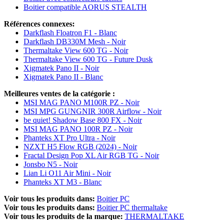
Boitier compatible AORUS STEALTH
Références connexes:
Darkflash Floatron F1 - Blanc
Darkflash DB330M Mesh - Noir
Thermaltake View 600 TG - Noir
Thermaltake View 600 TG - Future Dusk
Xigmatek Pano II - Noir
Xigmatek Pano II - Blanc
Meilleures ventes de la catégorie :
MSI MAG PANO M100R PZ - Noir
MSI MPG GUNGNIR 300R Airflow - Noir
be quiet! Shadow Base 800 FX - Noir
MSI MAG PANO 100R PZ - Noir
Phanteks XT Pro Ultra - Noir
NZXT H5 Flow RGB (2024) - Noir
Fractal Design Pop XL Air RGB TG - Noir
Jonsbo N5 - Noir
Lian Li O11 Air Mini - Noir
Phanteks XT M3 - Blanc
Voir tous les produits dans:
Boitier PC
Voir tous les produits dans:
Boitier PC thermaltake
Voir tous les produits de la marque:
THERMALTAKE