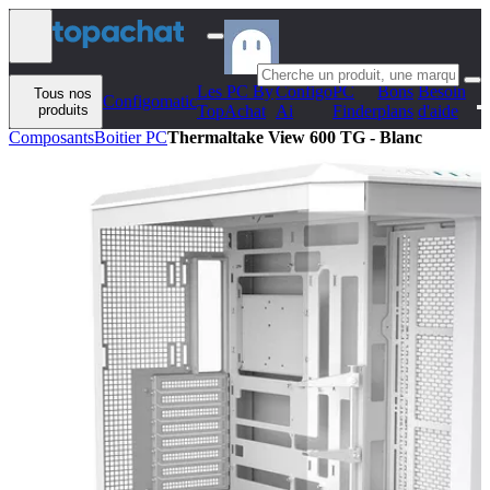
Aller au contenu
Les PC By
Configo
PC
Bons
Besoin
Tous nos
Configomatic
produits
TopAchat
Ai
Finder
plans
d'aide
Composants
Boitier PC
Thermaltake View 600 TG - Blanc