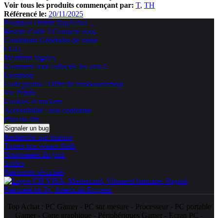
Voir tous les produits commençant par:
T
TH
Référencé le:
20/11/2025
Pourquoi choisir TopAchat
Besoin d'aide ? Contacte nous
Conditions Générales de vente
CGU
Mentions légales
Comment sont collectés les avis ?
Livraison
Code promo / Offre de remboursement
Vie Privée
Cookies et trackers
Accessibilité : non conforme
Plan du site
Signaler un bug
Recherche par marque
Toutes nos ventes flash
Nouveautés du jour
Soldes
Paiements sécurisés
Top Achat :
PC Gamer
-
PC sur mesure
-
Processeur
-
PC portable
Gamer
-
Carte graphique
-
Périphériques Gamer
-
Ecran PC
-