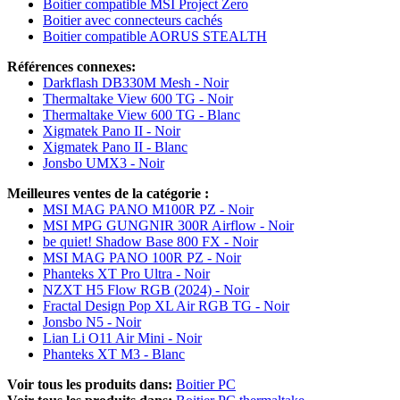
Boitier compatible MSI Project Zero
Boitier avec connecteurs cachés
Boitier compatible AORUS STEALTH
Références connexes:
Darkflash DB330M Mesh - Noir
Thermaltake View 600 TG - Noir
Thermaltake View 600 TG - Blanc
Xigmatek Pano II - Noir
Xigmatek Pano II - Blanc
Jonsbo UMX3 - Noir
Meilleures ventes de la catégorie :
MSI MAG PANO M100R PZ - Noir
MSI MPG GUNGNIR 300R Airflow - Noir
be quiet! Shadow Base 800 FX - Noir
MSI MAG PANO 100R PZ - Noir
Phanteks XT Pro Ultra - Noir
NZXT H5 Flow RGB (2024) - Noir
Fractal Design Pop XL Air RGB TG - Noir
Jonsbo N5 - Noir
Lian Li O11 Air Mini - Noir
Phanteks XT M3 - Blanc
Voir tous les produits dans:
Boitier PC