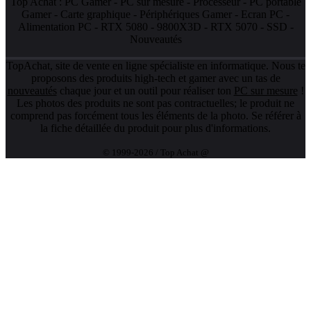
Top Achat :
PC Gamer
-
PC sur mesure
-
Processeur
-
PC portable
Gamer
-
Carte graphique
-
Périphériques Gamer
-
Ecran PC
-
Alimentation PC
-
RTX 5080
-
9800X3D
-
RTX 5070
-
SSD
-
Nouveautés
TopAchat, site de vente en ligne spécialiste en informatique. Nous te
proposons des produits high-tech et gamer avec un tas de
nouveautés
chaque jour et un outil pour réaliser ton
PC sur mesure
!
Les photos des produits ne sont pas contractuelles; le produit ne
comprend pas forcément tous les éléments de la photo. Se référer à
la fiche détaillée du produit pour plus d'informations.
© 1999-2026 / Top Achat @