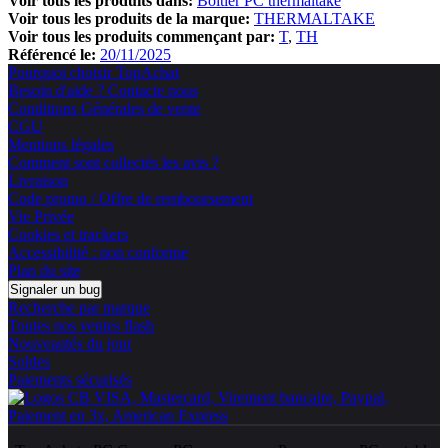
Voir tous les produits dans:
Boitier PC thermaltake
Voir tous les produits de la marque:
THERMALTAKE
Voir tous les produits commençant par:
T
TH
Référencé le:
20/11/2025
Pourquoi choisir TopAchat
Besoin d'aide ? Contacte nous
Conditions Générales de vente
CGU
Mentions légales
Comment sont collectés les avis ?
Livraison
Code promo / Offre de remboursement
Vie Privée
Cookies et trackers
Accessibilité : non conforme
Plan du site
Signaler un bug
Recherche par marque
Toutes nos ventes flash
Nouveautés du jour
Soldes
Paiements sécurisés