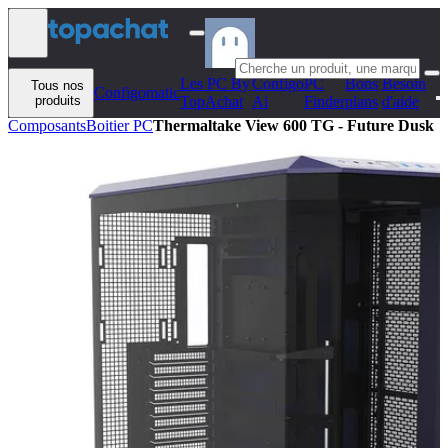
Aller au contenu
Les PC By
Configo
PC
Bons
Besoin
Tous nos
Configomatic
produits
TopAchat
Ai
Finder
plans
d'aide
Composants
Boitier PC
Thermaltake View 600 TG - Future Dusk