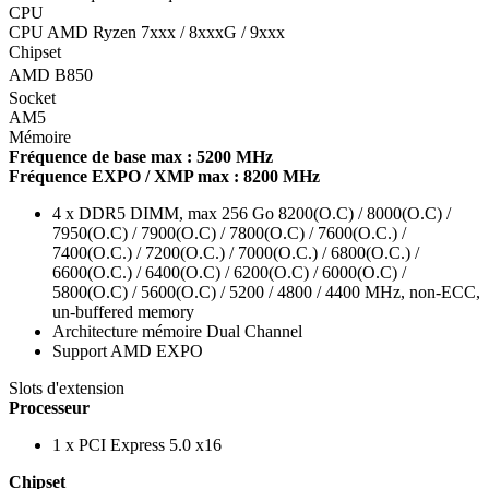
CPU
CPU AMD Ryzen 7xxx / 8xxxG / 9xxx
Chipset
AMD B850
Socket
AM5
Mémoire
Fréquence de base max : 5200 MHz
Fréquence EXPO / XMP max : 8200 MHz
4 x DDR5 DIMM, max 256 Go 8200(O.C) / 8000(O.C) /
7950(O.C) / 7900(O.C) / 7800(O.C) / 7600(O.C.) /
7400(O.C.) / 7200(O.C.) / 7000(O.C.) / 6800(O.C.) /
6600(O.C.) / 6400(O.C) / 6200(O.C) / 6000(O.C) /
5800(O.C) / 5600(O.C) / 5200 / 4800 / 4400 MHz, non-ECC,
un-buffered memory
Architecture mémoire Dual Channel
Support AMD EXPO
Slots d'extension
Processeur
1 x PCI Express 5.0 x16
Chipset