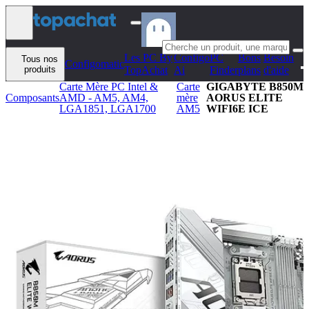
Aller au contenu
Les PC By
Configo
PC
Bons
Besoin
Tous nos
Configomatic
produits
TopAchat
Ai
Finder
plans
d'aide
Carte Mère PC Intel &
Carte
GIGABYTE B850M
Composants
AMD - AM5, AM4,
mère
AORUS ELITE
LGA1851, LGA1700
AM5
WIFI6E ICE