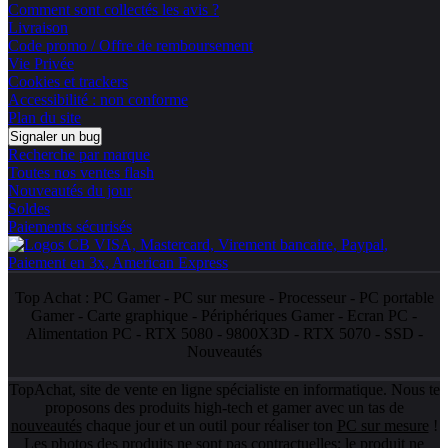
Comment sont collectés les avis ?
Livraison
Code promo / Offre de remboursement
Vie Privée
Cookies et trackers
Accessibilité : non conforme
Plan du site
Signaler un bug
Recherche par marque
Toutes nos ventes flash
Nouveautés du jour
Soldes
Paiements sécurisés
Top Achat :
PC Gamer
-
PC sur mesure
-
Processeur
-
PC portable
Gamer
-
Carte graphique
-
Périphériques Gamer
-
Ecran PC
-
Alimentation PC
-
RTX 5080
-
9800X3D
-
RTX 5070
-
SSD
-
Nouveautés
TopAchat, site de vente en ligne spécialiste en informatique. Nous te
proposons des produits high-tech et gamer avec un tas de
nouveautés
chaque jour et un outil pour réaliser ton
PC sur mesure
!
Les photos des produits ne sont pas contractuelles; le produit ne