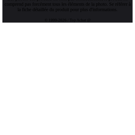
comprend pas forcément tous les éléments de la photo. Se référer à
la fiche détaillée du produit pour plus d'informations.
© 1999-2026 / Top Achat @