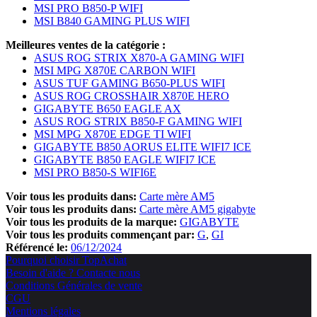
MSI PRO B850-P WIFI
MSI B840 GAMING PLUS WIFI
Meilleures ventes de la catégorie :
ASUS ROG STRIX X870-A GAMING WIFI
MSI MPG X870E CARBON WIFI
ASUS TUF GAMING B650-PLUS WIFI
ASUS ROG CROSSHAIR X870E HERO
GIGABYTE B650 EAGLE AX
ASUS ROG STRIX B850-F GAMING WIFI
MSI MPG X870E EDGE TI WIFI
GIGABYTE B850 AORUS ELITE WIFI7 ICE
GIGABYTE B850 EAGLE WIFI7 ICE
MSI PRO B850-S WIFI6E
Voir tous les produits dans:
Carte mère AM5
Voir tous les produits dans:
Carte mère AM5 gigabyte
Voir tous les produits de la marque:
GIGABYTE
Voir tous les produits commençant par:
G
GI
Référencé le:
06/12/2024
Pourquoi choisir TopAchat
Besoin d'aide ? Contacte nous
Conditions Générales de vente
CGU
Mentions légales