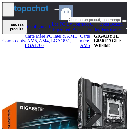
Aller au contenu
Les PC By
Configo
PC
Bons
Besoin
Tous nos
Configomatic
produits
TopAchat
Ai
Finder
plans
d'aide
Carte Mère PC Intel & AMD
Carte
GIGABYTE
Composants
- AM5, AM4, LGA1851,
mère
B850 EAGLE
LGA1700
AM5
WIFI6E