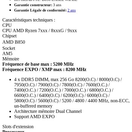
Garantie constructeur:
3 ans
Garantie Légale de conformité:
2 ans
Caractéristiques techniques :
CPU
CPU AMD Ryzen 7xxx / 8xxxG / 9xxx
Chipset
AMD B850
Socket
AM5
Mémoire
Fréquence de base max : 5200 MHz
Fréquence EXPO / XMP max : 8200 MHz
4 x DDR5 DIMM, max 256 Go 8200(O.C) / 8000(O.C) /
7950(O.C) / 7900(O.C) / 7800(O.C) / 7600(O.C.) /
7400(O.C.) / 7200(O.C.) / 7000(O.C.) / 6800(O.C.) /
6600(O.C.) / 6400(O.C) / 6200(O.C) / 6000(O.C) /
5800(O.C) / 5600(O.C) / 5200 / 4800 / 4400 MHz, non-ECC,
un-buffered memory
Architecture mémoire Dual Channel
Support AMD EXPO
Slots d'extension
Processeur