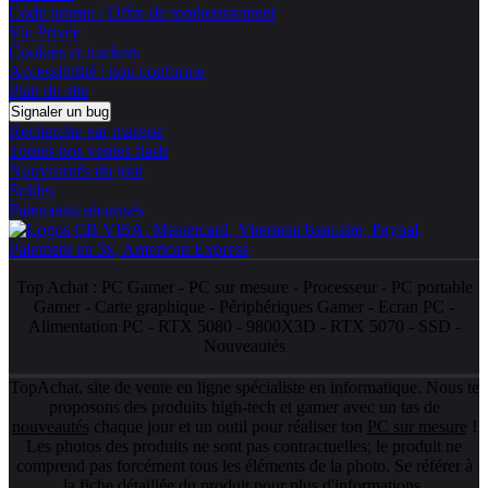
Code promo / Offre de remboursement
Vie Privée
Cookies et trackers
Accessibilité : non conforme
Plan du site
Signaler un bug
Recherche par marque
Toutes nos ventes flash
Nouveautés du jour
Soldes
Paiements sécurisés
Top Achat :
PC Gamer
-
PC sur mesure
-
Processeur
-
PC portable
Gamer
-
Carte graphique
-
Périphériques Gamer
-
Ecran PC
-
Alimentation PC
-
RTX 5080
-
9800X3D
-
RTX 5070
-
SSD
-
Nouveautés
TopAchat, site de vente en ligne spécialiste en informatique. Nous te
proposons des produits high-tech et gamer avec un tas de
nouveautés
chaque jour et un outil pour réaliser ton
PC sur mesure
!
Les photos des produits ne sont pas contractuelles; le produit ne
comprend pas forcément tous les éléments de la photo. Se référer à
la fiche détaillée du produit pour plus d'informations.