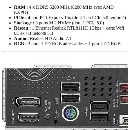
RAM :
4 x DDR5 5200 MHz (8200 MHz avec AMD
EXPO)
PCIe :
4 port PCI-Express 16x (dont 1 en PCIe 5.0 renforcé)
Stockage :
3 ports M.2 NVMe (dont 1 PCIe 5.0)
Réseau :
1 Ethernet Realtek RTL8111H 1Gbps + carte Wifi
6E ax / Bluetooth 5.3
Audio :
Realtek HD Audio 7.1
RGB :
3 ports LED RGB adressables + 1 port LED RGB