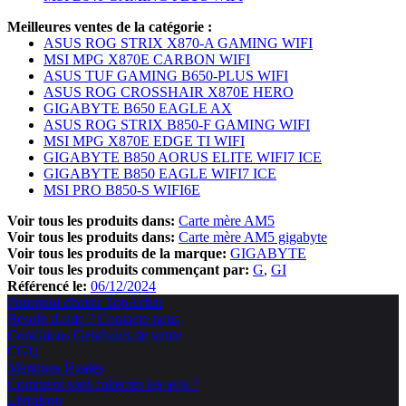
Meilleures ventes de la catégorie :
ASUS ROG STRIX X870-A GAMING WIFI
MSI MPG X870E CARBON WIFI
ASUS TUF GAMING B650-PLUS WIFI
ASUS ROG CROSSHAIR X870E HERO
GIGABYTE B650 EAGLE AX
ASUS ROG STRIX B850-F GAMING WIFI
MSI MPG X870E EDGE TI WIFI
GIGABYTE B850 AORUS ELITE WIFI7 ICE
GIGABYTE B850 EAGLE WIFI7 ICE
MSI PRO B850-S WIFI6E
Voir tous les produits dans:
Carte mère AM5
Voir tous les produits dans:
Carte mère AM5 gigabyte
Voir tous les produits de la marque:
GIGABYTE
Voir tous les produits commençant par:
G
GI
Référencé le:
06/12/2024
Pourquoi choisir TopAchat
Besoin d'aide ? Contacte nous
Conditions Générales de vente
CGU
Mentions légales
Comment sont collectés les avis ?
Livraison