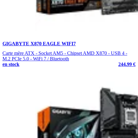
GIGABYTE X870 EAGLE WIFI7
Carte mère ATX - Socket AM5 - Chipset AMD X870 - USB 4 -
M.2 PCIe 5.0 - WiFi 7 / Bluetooth
en stock
244.99 €