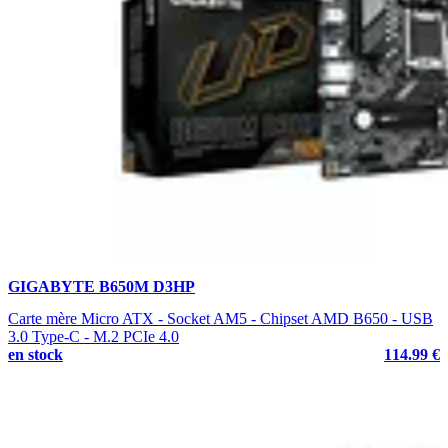
GIGABYTE B650M D3HP
Carte mère Micro ATX - Socket AM5 - Chipset AMD B650 - USB
3.0 Type-C - M.2 PCIe 4.0
en stock
114.99 €