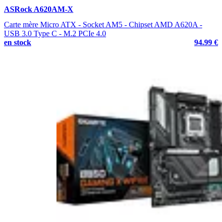
ASRock A620AM-X
Carte mère Micro ATX - Socket AM5 - Chipset AMD A620A -
USB 3.0 Type C - M.2 PCIe 4.0
en stock
94.99 €