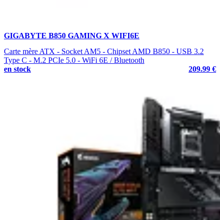
GIGABYTE B850 GAMING X WIFI6E
Carte mère ATX - Socket AM5 - Chipset AMD B850 - USB 3.2
Type C - M.2 PCIe 5.0 - WiFi 6E / Bluetooth
en stock
209.99 €