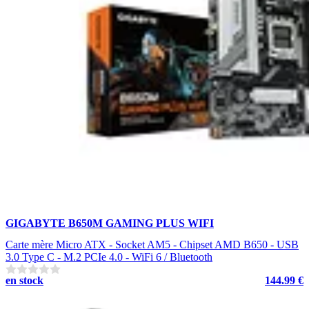
GIGABYTE B650M GAMING PLUS WIFI
Carte mère Micro ATX - Socket AM5 - Chipset AMD B650 - USB
3.0 Type C - M.2 PCIe 4.0 - WiFi 6 / Bluetooth
en stock
144.99 €