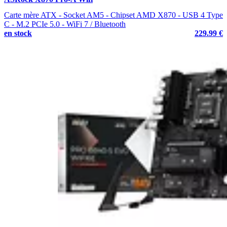
Carte mère ATX - Socket AM5 - Chipset AMD X870 - USB 4 Type
C - M.2 PCIe 5.0 - WiFi 7 / Bluetooth
en stock
229.99 €