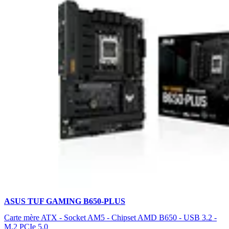
ASUS TUF GAMING B650-PLUS
Carte mère ATX - Socket AM5 - Chipset AMD B650 - USB 3.2 -
M.2 PCIe 5.0