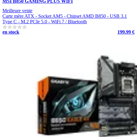
MSI B850 GAMING PLUS WIFI
Meilleure vente
Carte mère ATX - Socket AM5 - Chipset AMD B850 - USB 3.1
Type C - M.2 PCIe 5.0 - WiFi 7 / Bluetooth
en stock
199.99 €