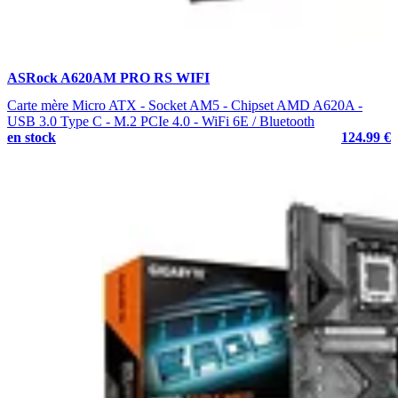
ASRock A620AM PRO RS WIFI
Carte mère Micro ATX - Socket AM5 - Chipset AMD A620A -
USB 3.0 Type C - M.2 PCIe 4.0 - WiFi 6E / Bluetooth
en stock
124.99 €