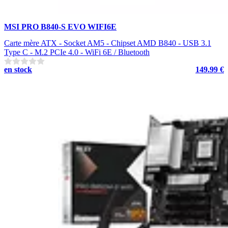
MSI PRO B840-S EVO WIFI6E
Carte mère ATX - Socket AM5 - Chipset AMD B840 - USB 3.1
Type C - M.2 PCIe 4.0 - WiFi 6E / Bluetooth
en stock
149.99 €