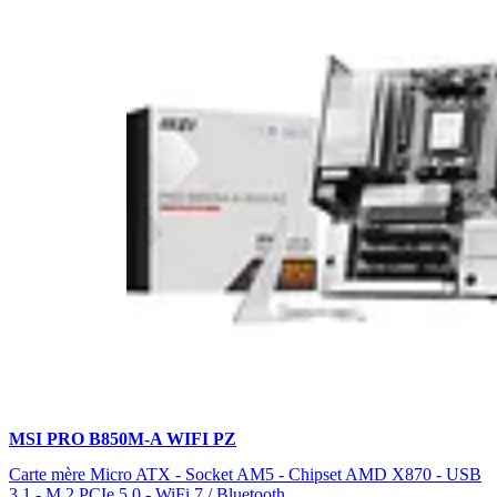
MSI PRO B850M-A WIFI PZ
Carte mère Micro ATX - Socket AM5 - Chipset AMD X870 - USB
3.1 - M.2 PCIe 5.0 - WiFi 7 / Bluetooth