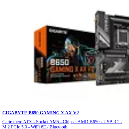
GIGABYTE B650 GAMING X AX V2
Carte mère ATX - Socket AM5 - Chipset AMD B650 - USB 3.2 -
M.2 PCIe 5.0 - WiFi 6E / Bluetooth