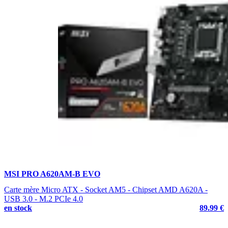
MSI PRO A620AM-B EVO
Carte mère Micro ATX - Socket AM5 - Chipset AMD A620A -
USB 3.0 - M.2 PCIe 4.0
en stock
89.99 €