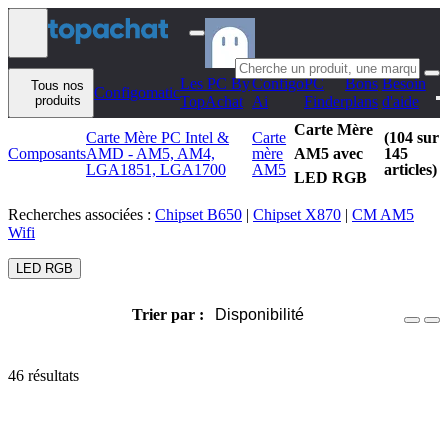
Aller au contenu
Les PC By
Configo
PC
Bons
Besoin
Tous nos
Configomatic
produits
TopAchat
Ai
Finder
plans
d'aide
Carte Mère
Carte Mère PC Intel &
Carte
(104 sur
Composants
AMD - AM5, AM4,
mère
AM5 avec
145
LGA1851, LGA1700
AM5
articles)
LED RGB
Recherches associées :
Chipset B650
|
Chipset X870
|
CM AM5
Wifi
LED RGB
Trier par :
Disponibilité
46 résultats