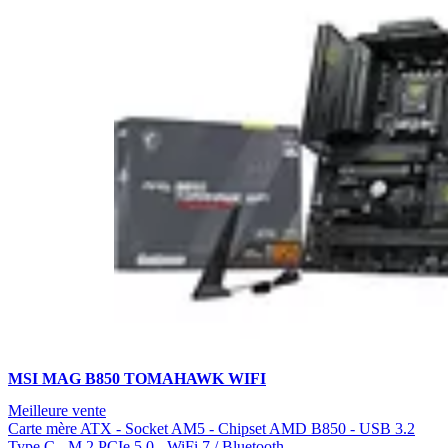
MSI MAG B850 TOMAHAWK WIFI
Meilleure vente
Carte mère ATX - Socket AM5 - Chipset AMD B850 - USB 3.2
Type C - M.2 PCIe 5.0 - WiFi 7 / Bluetooth