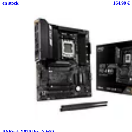
en stock
164.99 €
ASRock X870 Pro-A Wifi