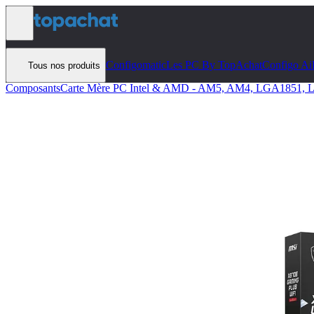
Aller au contenu
Configomatic
Les PC By TopAchat
Configo Ai
Tous nos produits
Composants
Carte Mère PC Intel & AMD - AM5, AM4, LGA1851,