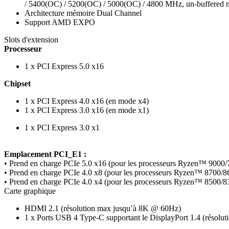
/ 5400(OC) / 5200(OC) / 5000(OC) / 4800 MHz, un-buffered
Architecture mémoire Dual Channel
Support AMD EXPO
Slots d'extension
Processeur
1 x PCI Express 5.0 x16
Chipset
1 x PCI Express 4.0 x16 (en mode x4)
1 x PCI Express 3.0 x16 (en mode x1)
1 x PCI Express 3.0 x1
Emplacement PCI_E1 :
• Prend en charge PCIe 5.0 x16 (pour les processeurs Ryzen™ 9000/
• Prend en charge PCIe 4.0 x8 (pour les processeurs Ryzen™ 8700/8
• Prend en charge PCIe 4.0 x4 (pour les processeurs Ryzen™ 8500/8
Carte graphique
HDMI 2.1 (résolution max jusqu’à 8K @ 60Hz)
1 x Ports USB 4 Type-C supportant le DisplayPort 1.4 (résol