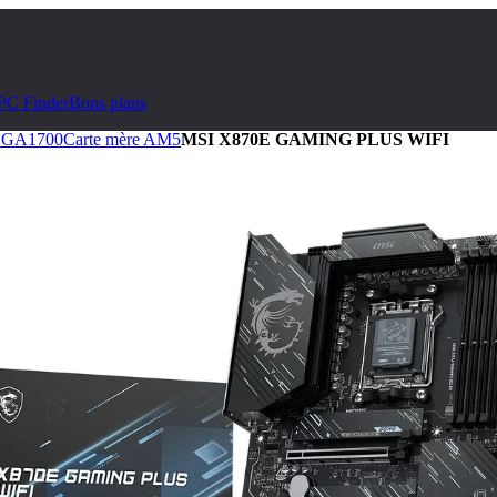
PC Finder
Bons plans
 LGA1700
Carte mère AM5
MSI X870E GAMING PLUS WIFI