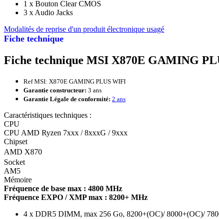
1 x Bouton Clear CMOS
3 x Audio Jacks
Modalités de reprise d'un produit électronique usagé
Fiche technique
Fiche technique MSI X870E GAMING P
Ref MSI: X870E GAMING PLUS WIFI
Garantie constructeur:
3 ans
Garantie Légale de conformité:
2 ans
Caractéristiques techniques :
CPU
CPU AMD Ryzen 7xxx / 8xxxG / 9xxx
Chipset
AMD X870
Socket
AM5
Mémoire
Fréquence de base max : 4800 MHz
Fréquence EXPO / XMP max : 8200+ MHz
4 x DDR5 DIMM, max 256 Go, 8200+(OC)/ 8000+(OC)/ 7800(O