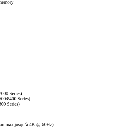
 memory
7000 Series)
600/8400 Series)
300 Series)
ution max jusqu’à 4K @ 60Hz)