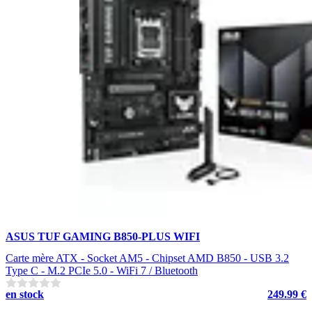
ASUS TUF GAMING B850-PLUS WIFI
Carte mère ATX - Socket AM5 - Chipset AMD B850 - USB 3.2
Type C - M.2 PCIe 5.0 - WiFi 7 / Bluetooth
en stock
249.99 €