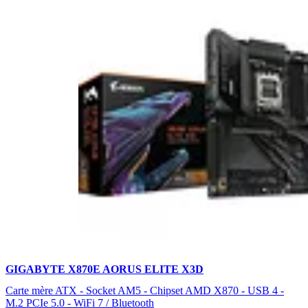
GIGABYTE X870E AORUS ELITE X3D
Carte mère ATX - Socket AM5 - Chipset AMD X870 - USB 4 -
M.2 PCIe 5.0 - WiFi 7 / Bluetooth