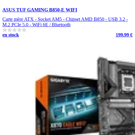
ASUS TUF GAMING B850-E WIFI
Carte mère ATX - Socket AM5 - Chipset AMD B850 - USB 3.2 -
M.2 PCIe 5.0 - WiFi 6E / Bluetooth
en stock
199.99 €