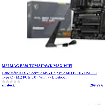
MSI MAG B850 TOMAHAWK MAX WIFI
Carte mère ATX - Socket AM5 - Chipset AMD B850 - USB 3.2
Type C - M.2 PCIe 5.0 - WiFi 7 / Bluetooth
en stock
269.99 €