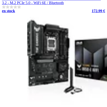
3.2 - M.2 PCIe 5.0 - WiFi 6E / Bluetooth
en stock
172.99 €