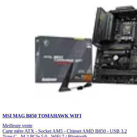
MSI MAG B850 TOMAHAWK WIFI
Meilleure vente
Carte mère ATX - Socket AM5 - Chipset AMD B850 - USB 3.2
Type C - M.2 PCIe 5.0 - WiFi 7 / Bluetooth