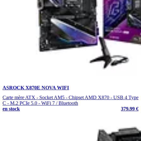
ASROCK X870E NOVA WIFI
Carte mère ATX - Socket AM5 - Chipset AMD X870 - USB 4 Type
C - M.2 PCIe 5.0 - WiFi 7 / Bluetooth
en stock
379.99 €