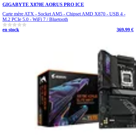
GIGABYTE X870E AORUS PRO ICE
Carte mère ATX - Socket AM5 - Chipset AMD X870 - USB 4 -
M.2 PCIe 5.0 - WiFi 7 / Bluetooth
en stock
369.99 €