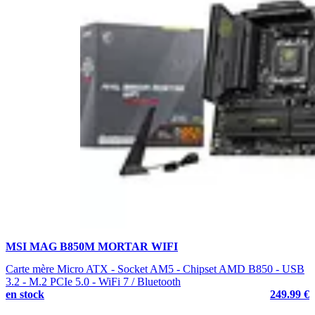
MSI MAG B850M MORTAR WIFI
Carte mère Micro ATX - Socket AM5 - Chipset AMD B850 - USB
3.2 - M.2 PCIe 5.0 - WiFi 7 / Bluetooth
en stock
249.99 €