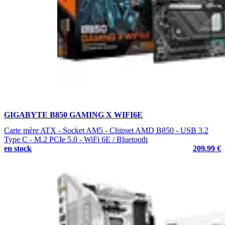
GIGABYTE B850 GAMING X WIFI6E
Carte mère ATX - Socket AM5 - Chipset AMD B850 - USB 3.2
Type C - M.2 PCIe 5.0 - WiFi 6E / Bluetooth
en stock
209.99 €