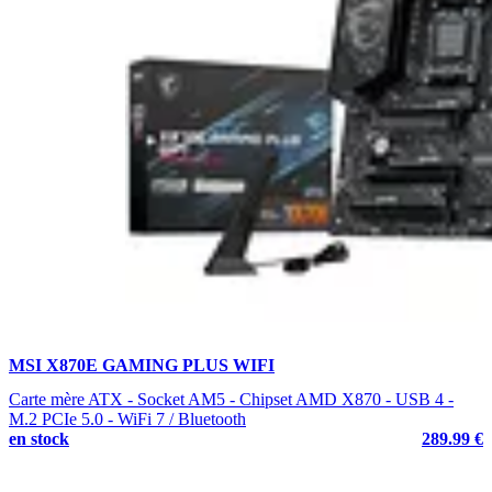
MSI X870E GAMING PLUS WIFI
Carte mère ATX - Socket AM5 - Chipset AMD X870 - USB 4 -
M.2 PCIe 5.0 - WiFi 7 / Bluetooth
en stock
289.99 €