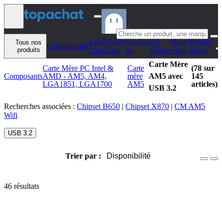
Aller au contenu
Les PC By
Configo
PC
Bons
Besoin
Tous nos
Configomatic
produits
TopAchat
Ai
Finder
plans
d'aide
Carte Mère
Carte Mère PC Intel &
Carte
(78 sur
Composants
AMD - AM5, AM4,
mère
AM5 avec
145
LGA1851, LGA1700
AM5
articles)
USB 3.2
Recherches associées :
Chipset B650
|
Chipset X870
|
CM AM5
Wifi
USB 3.2
Trier par :
Disponibilité
46 résultats