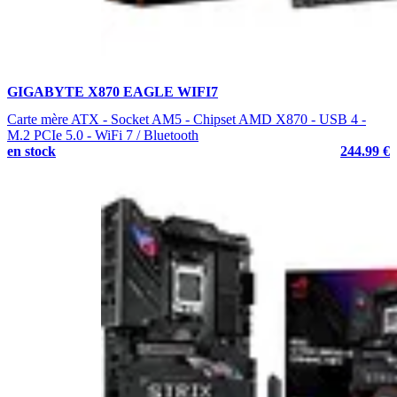
GIGABYTE X870 EAGLE WIFI7
Carte mère ATX - Socket AM5 - Chipset AMD X870 - USB 4 -
M.2 PCIe 5.0 - WiFi 7 / Bluetooth
en stock
244.99 €