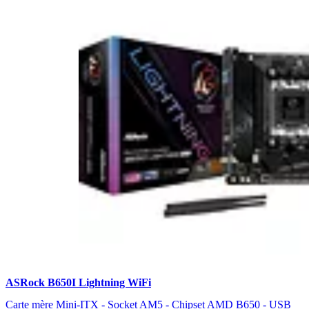
ASRock B650I Lightning WiFi
Carte mère Mini-ITX - Socket AM5 - Chipset AMD B650 - USB