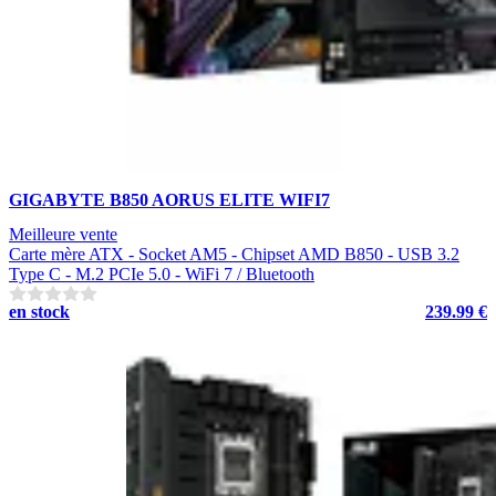
GIGABYTE B850 AORUS ELITE WIFI7
Meilleure vente
Carte mère ATX - Socket AM5 - Chipset AMD B850 - USB 3.2
Type C - M.2 PCIe 5.0 - WiFi 7 / Bluetooth
en stock
239.99 €