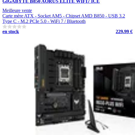
GIGABYTE B850 AORUS ELITE WIFI7 ICE
Meilleure vente
Carte mère ATX - Socket AM5 - Chipset AMD B850 - USB 3.2
Type C - M.2 PCIe 5.0 - WiFi 7 / Bluetooth
en stock
229.99 €