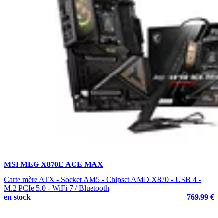
MSI MEG X870E ACE MAX
Carte mère ATX - Socket AM5 - Chipset AMD X870 - USB 4 -
M.2 PCIe 5.0 - WiFi 7 / Bluetooth
en stock
769.99 €