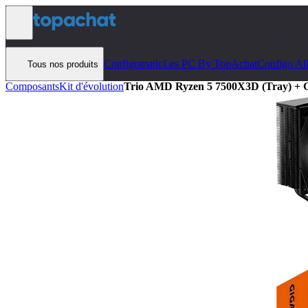
Aller au contenu
Configomatic
Les PC By TopAchat
Configo Ai
Tous nos produits
Composants
Kit d'évolution
Trio AMD Ryzen 5 7500X3D (Tray) 