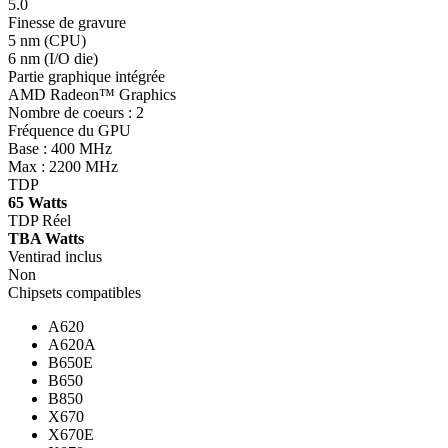
5.0
Finesse de gravure
5 nm (CPU)
6 nm (I/O die)
Partie graphique intégrée
AMD Radeon™ Graphics
Nombre de coeurs : 2
Fréquence du GPU
Base : 400 MHz
Max : 2200 MHz
TDP
65
Watts
TDP Réel
TBA Watts
Ventirad inclus
Non
Chipsets compatibles
A620
A620A
B650E
B650
B850
X670
X670E