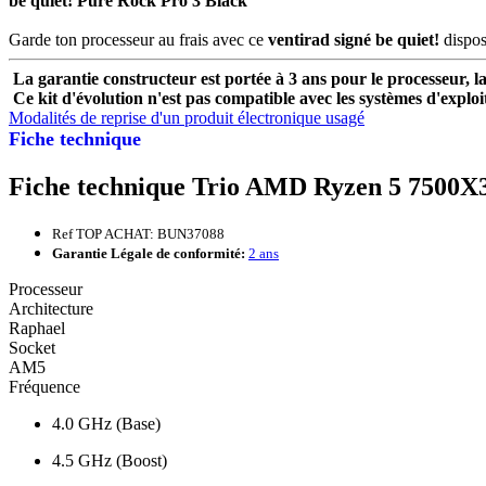
be quiet! Pure Rock Pro 3 Black
Garde ton processeur au frais avec ce
ventirad signé be quiet!
dispos
La garantie constructeur est portée à 3 ans pour le processeur, la
Ce kit d'évolution n'est pas compatible avec les systèmes d'explo
Modalités de reprise d'un produit électronique usagé
Fiche technique
Fiche technique Trio AMD Ryzen 5 750
Ref TOP ACHAT: BUN37088
Garantie Légale de conformité:
2 ans
Processeur
Architecture
Raphael
Socket
AM5
Fréquence
4.0 GHz (Base)
4.5 GHz (Boost)