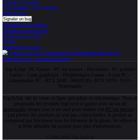
Cookies et trackers
Accessibilité : non conforme
Plan du site
Signaler un bug
Recherche par marque
Toutes nos ventes flash
Nouveautés du jour
Soldes
Paiements sécurisés
Top Achat :
PC Gamer
-
PC sur mesure
-
Processeur
-
PC portable
Gamer
-
Carte graphique
-
Périphériques Gamer
-
Ecran PC
-
Alimentation PC
-
RTX 5080
-
9800X3D
-
RTX 5070
-
SSD
-
Nouveautés
TopAchat, site de vente en ligne spécialiste en informatique. Nous te
proposons des produits high-tech et gamer avec un tas de
nouveautés
chaque jour et un outil pour réaliser ton
PC sur mesure
!
Les photos des produits ne sont pas contractuelles; le produit ne
comprend pas forcément tous les éléments de la photo. Se référer à
la fiche détaillée du produit pour plus d'informations.
© 1999-2026 / Top Achat @