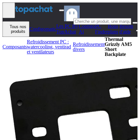
Aller au contenu
Les PC By
Configo
PC
Bons
Besoin
Tous nos
Configomatic
produits
TopAchat
Ai
Finder
plans
d'aide
Thermal
Refroidissement PC :
Refroidissement
Grizzly AM5
Composants
watercooling, ventirad
divers
Short
et ventilateurs
Backplate