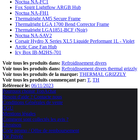
Noctua NA-FC1
Fox Spirit Lightflow ARGB Hub
Noctua NA-FH1
Thermalright AM5 Secure Frame
Thermalright LGA 1700 Bend Corrector Frame
Thermalright LGA1851-BCF (Noir)
Noctua NA-SAV2
Corsair Hydro X Series XL5 Liquide Performant 1L - Violet
Arctic Case Fan Hub
Icy Box IB-M2HS-701
Voir tous les produits dans:
Refroidissement divers
Voir tous les produits dans:
Refroidissement divers thermal grizzly
Voir tous les produits de la marque:
THERMAL GRIZZLY
Voir tous les produits commençant par:
T
TH
Référencé le:
06/11/2023
Pourquoi choisir TopAchat
Besoin d'aide ? Contacte nous
Conditions Générales de vente
CGU
Mentions légales
Comment sont collectés les avis ?
Livraison
Code promo / Offre de remboursement
Vie Privée