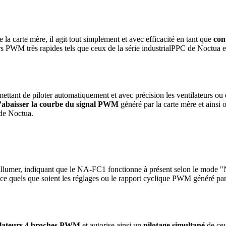
 carte mère, il agit tout simplement et avec efficacité en tant que
con
rs PWM très rapides tels que ceux de la série industrialPPC de Noctua e
ttant de piloter automatiquement et avec précision les ventilateurs ou 
 d’abaisser la courbe du signal PWM
généré par la carte mère et ainsi 
 de Noctua.
allumer, indiquant que le NA-FC1 fonctionne à présent selon le mode 
 ce quels que soient les réglages ou le rapport cyclique PWM généré par
tilateurs 4 broches PWM
et autorise ainsi un
pilotage simultané
de ceu