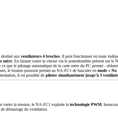
e destiné aux
ventilateurs 4 broches
. Il peut fonctionner en toute ind
te mère
. En faisant varier la vitesse via le potentiomètre présent sur le
ce que le pilotage automatique de la carte mère du PC permet - réduire 
cours, le bouton poussoir permet au NA-FC1 de basculer en
mode « No 
mentation, il est possible de
piloter simultanément jusqu’à 3 ventilat
nt varier la tension, le NA-FC1 exploite la
technologie PWM
, beaucou
e de démarrage du ventilateur.