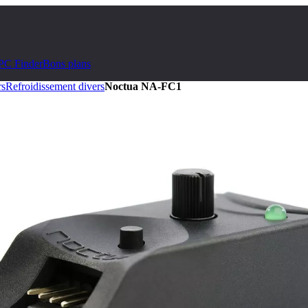
PC Finder
Bons plans
rs
Refroidissement divers
Noctua NA-FC1