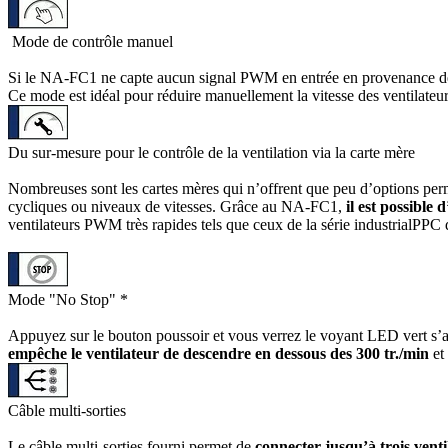
Mode de contrôle manuel
Si le NA-FC1 ne capte aucun signal PWM en entrée en provenance de la
Ce mode est idéal pour réduire manuellement la vitesse des ventilateu
Du sur-mesure pour le contrôle de la ventilation via la carte mère
Nombreuses sont les cartes mères qui n’offrent que peu d’options perme
cycliques ou niveaux de vitesses. Grâce au NA-FC1,
il est possible
ventilateurs PWM très rapides tels que ceux de la série industrialPPC
Mode "No Stop" *
Appuyez sur le bouton poussoir et vous verrez le voyant LED vert s’
empêche le ventilateur de descendre en dessous des 300 tr./min
et
Câble multi-sorties
Le câble multi-sorties fourni permet de
connecter jusqu’à trois ven