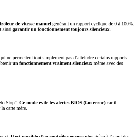
trôleur de vitesse manuel
générant un rapport cyclique de 0 à 100%.
t ainsi
garantir un fonctionnement toujours silencieux
.
qui ne permettent tout simplement pas d’atteindre certains rapports
obtenir
un fonctionnement vraiment silencieux
même avec des
"No Stop".
Ce mode évite les alertes BIOS (fan error)
car il
 la carte mère.
x-ci.
Il est possible d’en contrôler encore plus
grâce à l’ajout des