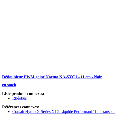
Dédoubleur PWM gainé Noctua NA-SYC1 - 11 cm - Noir
en stock
Liste produits connexes:
Rhéobus
Références connexes:
Corsair Hydro X Series XL5 Liquide Performant 1L - Transpar