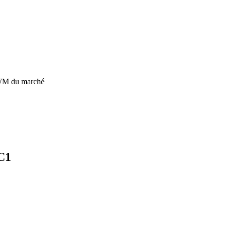
PWM du marché
C1