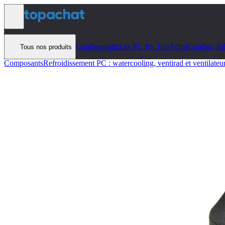
Aller au contenu
Configomatic
Les PC By TopAchat
Configo Ai
Tous nos produits
Composants
Refroidissement PC : watercooling, ventirad et ventilateu