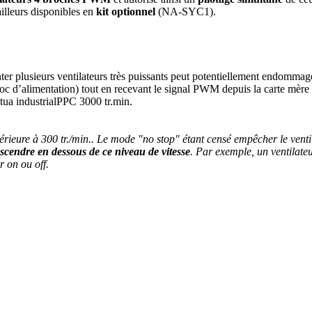
illeurs disponibles en
kit optionnel
(NA-SYC1).
nter plusieurs ventilateurs très puissants peut potentiellement endomma
bloc d’alimentation) tout en recevant le signal PWM depuis la carte mère
tua industrialPPC 3000 tr.min.
ieure à 300 tr./min.. Le mode "no stop" étant censé empêcher le venti
scendre en dessous de ce niveau de vitesse
. Par exemple, un ventilate
r on ou off.