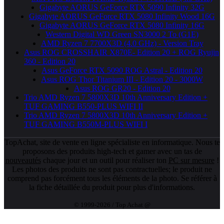
Gigabyte AORUS GeForce RTX 5090 Infinity 32G
Gigabyte AORUS GeForce RTX 5080 Infinity Wood 16G
Gigabyte AORUS GeForce RTX 5080 Infinity 16G
Western Digital WD Green SN3000 2 To (G1E)
AMD Ryzen 7 7700X3D (4.0 GHz) - Version Tray
Asus ROG CROSSHAIR X870E- Edition 20 + ROG Ryujin
360 - Edition 20
Asus GeForce RTX 5090 ROG Astral - Edition 20
Asus ROG Thor Titanium III - Edition 20 - 3000W
Asus ROG GR20 - Edition 20
Trio AMD Ryzen 7 5800X3D 10th Anniversary Edition +
TUF GAMING B550-PLUS WIFI II
Trio AMD Ryzen 7 5800X3D 10th Anniversary Edition +
TUF GAMING B550M-PLUS WIFI I
TopAchat, site de vente en ligne spécialiste en informatique. Nous te
proposons des produits high-tech et gamer avec un tas de
nouveautés
chaque jour et un outil pour réaliser ton
PC sur mesure
!
Les photos des produits ne sont pas contractuelles; le produit ne
comprend pas forcément tous les éléments de la photo. Se référer à
la fiche détaillée du produit pour plus d'informations.
© 1999-2026 / Top Achat @