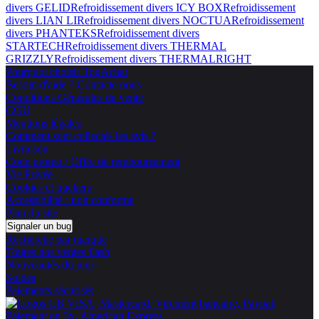
divers GELID
Refroidissement divers ICY BOX
Refroidissement
divers LIAN LI
Refroidissement divers NOCTUA
Refroidissement
divers PHANTEKS
Refroidissement divers
STARTECH
Refroidissement divers THERMAL
GRIZZLY
Refroidissement divers THERMALRIGHT
Pourquoi choisir TopAchat
Besoin d'aide ? Contacte nous
Conditions Générales de vente
CGU
Mentions légales
Comment sont collectés les avis ?
Livraison
Code promo / Offre de remboursement
Vie Privée
Cookies et trackers
Accessibilité : non conforme
Plan du site
Signaler un bug
Recherche par marque
Toutes nos ventes flash
Nouveautés du jour
Soldes
Paiements sécurisés