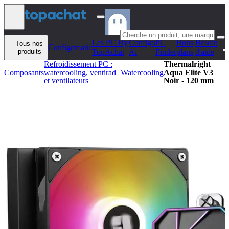
Aller au contenu
Les PC By
Configo
PC
Bons
Besoin
Tous nos
Configomatic
produits
TopAchat
Ai
Finder
plans
d'aide
Refroidissement PC :
Thermalright
Composants
watercooling, ventirad
Watercooling
Aqua Elite V3
et ventilateurs
Noir - 120 mm