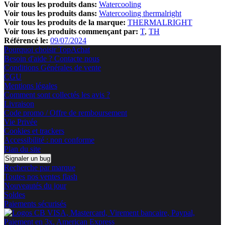
Voir tous les produits dans:
Watercooling
Voir tous les produits dans:
Watercooling thermalright
Voir tous les produits de la marque:
THERMALRIGHT
Voir tous les produits commençant par:
T
TH
Référencé le:
09/07/2024
Pourquoi choisir TopAchat
Besoin d'aide ? Contacte nous
Conditions Générales de vente
CGU
Mentions légales
Comment sont collectés les avis ?
Livraison
Code promo / Offre de remboursement
Vie Privée
Cookies et trackers
Accessibilité : non conforme
Plan du site
Signaler un bug
Recherche par marque
Toutes nos ventes flash
Nouveautés du jour
Soldes
Paiements sécurisés