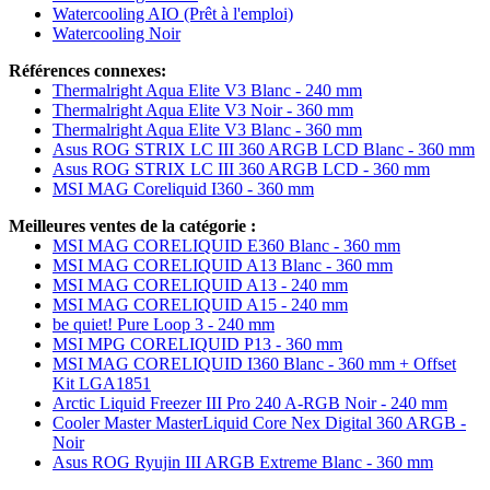
Watercooling AIO (Prêt à l'emploi)
Watercooling Noir
Références connexes:
Thermalright Aqua Elite V3 Blanc - 240 mm
Thermalright Aqua Elite V3 Noir - 360 mm
Thermalright Aqua Elite V3 Blanc - 360 mm
Asus ROG STRIX LC III 360 ARGB LCD Blanc - 360 mm
Asus ROG STRIX LC III 360 ARGB LCD - 360 mm
MSI MAG Coreliquid I360 - 360 mm
Meilleures ventes de la catégorie :
MSI MAG CORELIQUID E360 Blanc - 360 mm
MSI MAG CORELIQUID A13 Blanc - 360 mm
MSI MAG CORELIQUID A13 - 240 mm
MSI MAG CORELIQUID A15 - 240 mm
be quiet! Pure Loop 3 - 240 mm
MSI MPG CORELIQUID P13 - 360 mm
MSI MAG CORELIQUID I360 Blanc - 360 mm + Offset
Kit LGA1851
Arctic Liquid Freezer III Pro 240 A-RGB Noir - 240 mm
Cooler Master MasterLiquid Core Nex Digital 360 ARGB -
Noir
Asus ROG Ryujin III ARGB Extreme Blanc - 360 mm