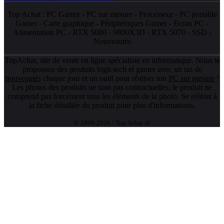
Top Achat :
PC Gamer
-
PC sur mesure
-
Processeur
-
PC portable
Gamer
-
Carte graphique
-
Périphériques Gamer
-
Ecran PC
-
Alimentation PC
-
RTX 5080
-
9800X3D
-
RTX 5070
-
SSD
-
Nouveautés
TopAchat, site de vente en ligne spécialiste en informatique. Nous te
proposons des produits high-tech et gamer avec un tas de
nouveautés
chaque jour et un outil pour réaliser ton
PC sur mesure
!
Les photos des produits ne sont pas contractuelles; le produit ne
comprend pas forcément tous les éléments de la photo. Se référer à
la fiche détaillée du produit pour plus d'informations.
© 1999-2026 / Top Achat @