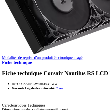
Modalités de reprise d'un produit électronique usagé
Fiche technique
Fiche technique Corsair Nautilus RS LCD
Ref CORSAIR: CW-9061033-WW
Garantie Légale de conformité:
2 ans
Caractéristiques Techniques
Dimensions totales (radiateur+ventilateurs)