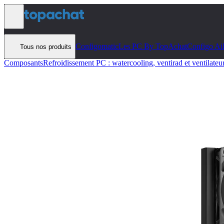
Aller au contenu
Configomatic
Les PC By TopAchat
Configo Ai
Tous nos produits
Composants
Refroidissement PC : watercooling, ventirad et ventilateu