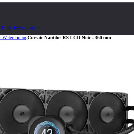
PC Finder
Bons plans
rs
Watercooling
Corsair Nautilus RS LCD Noir - 360 mm