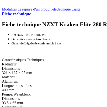
Modalités de reprise d'un produit électronique usagé
Fiche technique
Fiche technique NZXT Kraken Elite 280 
Ref NZXT: RL-KR28E-W2
Garantie constructeur:
6 ans
Garantie Légale de conformité:
2 ans
Caractéristiques Techniques
Radiateur
Dimensions
321 × 137 × 27 mm
Matériau
Aluminum
Longueur des tubes
400 mm
Pompe/Waterblock
Dimensions
93.5 x 65 mm