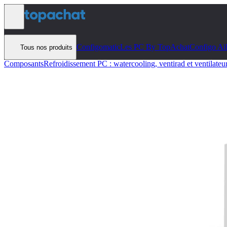
Aller au contenu
Configomatic
Les PC By TopAchat
Configo Ai
Tous nos produits
Composants
Refroidissement PC : watercooling, ventirad et ventilateu