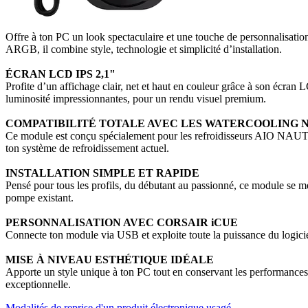
Offre à ton PC un look spectaculaire et une touche de personnali
ARGB, il combine style, technologie et simplicité d’installation.
ÉCRAN LCD IPS 2,1"
Profite d’un affichage clair, net et haut en couleur grâce à son écra
luminosité impressionnantes, pour un rendu visuel premium.
COMPATIBILITÉ TOTALE AVEC LES WATERCOOLING N
Ce module est conçu spécialement pour les refroidisseurs AIO NAUTILU
ton système de refroidissement actuel.
INSTALLATION SIMPLE ET RAPIDE
Pensé pour tous les profils, du débutant au passionné, ce module se 
pompe existant.
PERSONNALISATION AVEC CORSAIR iCUE
Connecte ton module via USB et exploite toute la puissance du logic
MISE À NIVEAU ESTHÉTIQUE IDÉALE
Apporte un style unique à ton PC tout en conservant les performances
exceptionnelle.
Modalités de reprise d'un produit électronique usagé