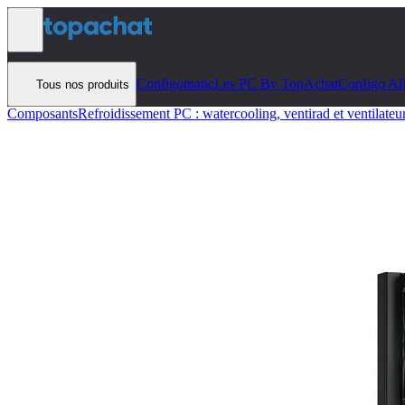
Aller au contenu
Configomatic
Les PC By TopAchat
Configo Ai
Tous nos produits
Composants
Refroidissement PC : watercooling, ventirad et ventilateu