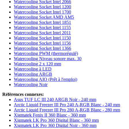
Watercooling Socket Intel 2066
Watercooling Socket Intel 1200
Watercooling Socket Intel 1700
Watercooling Socket AMD AM5
Watercooling Socket Intel 1851
Watercooling Socket Intel 1155
Watercooling Socket Intel 2011
Watercooling Socket Intel 1150
Watercooling Socket Intel 1156
Watercooling Socket Intel 1366
Watercooling PWM (thermorégulé)
Watercooling Niveau sonore max. 30
Watercooling 2 x 120 mm
Watercooling à LED
Watercooling ARGB
Watercooling AIO (Prêt à l'emploi)
Watercooling Noir
Références connexes:
Asus TUF LC III 240 ARGB Noir - 240 mm
Arctic Liquid Freezer III Pro 240 A-RGB Blanc - 240 mm
Arctic Liquid Freezer III Pro 280 A-RGB Blanc - 280 mm
Xigmatek Fenix II 360 Blanc - 360 mm
Xigmatek LK Pro 360 Digital Blanc - 360 mm
Xigmatek LK Pro 360 Digital Noir - 360 mm