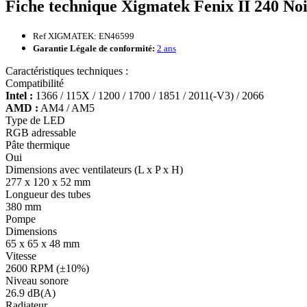
Fiche technique Xigmatek Fenix II 240 No
Ref XIGMATEK: EN46599
Garantie Légale de conformité:
2 ans
Caractéristiques techniques :
Compatibilité
Intel :
1366 / 115X / 1200 / 1700 / 1851 / 2011(-V3) / 2066
AMD :
AM4 / AM5
Type de LED
RGB adressable
Pâte thermique
Oui
Dimensions avec ventilateurs (L x P x H)
277 x 120 x 52 mm
Longueur des tubes
380 mm
Pompe
Dimensions
65 x 65 x 48 mm
Vitesse
2600 RPM (±10%)
Niveau sonore
26.9 dB(A)
Radiateur