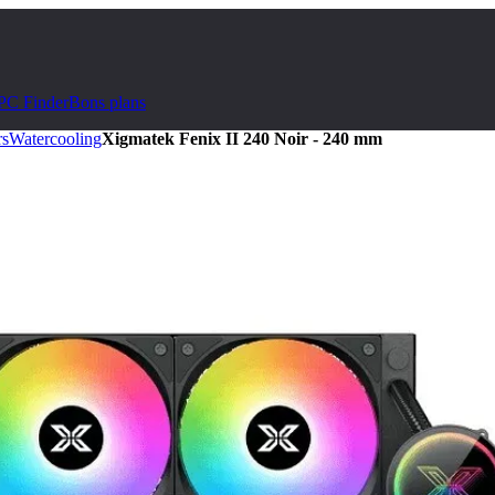
PC Finder
Bons plans
rs
Watercooling
Xigmatek Fenix II 240 Noir - 240 mm