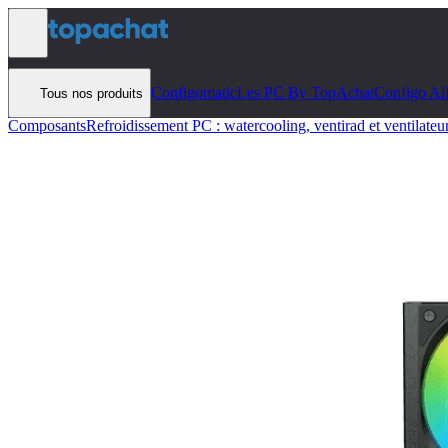
Aller au contenu
Configomatic
Les PC By TopAchat
Configo Ai
Tous nos produits
Composants
Refroidissement PC : watercooling, ventirad et ventilateu