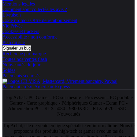
Mentions légales
Comment sont collectés les avis ?
Livraison
Code promo / Offre de remboursement
Vie Privée
Cookies et trackers
Accessibilité : non conforme
Plan du site
Signaler un bug
Recherche par marque
Toutes nos ventes flash
Nouveautés du jour
Soldes
Paiements sécurisés
Top Achat :
PC Gamer
-
PC sur mesure
-
Processeur
-
PC portable
Gamer
-
Carte graphique
-
Périphériques Gamer
-
Ecran PC
-
Alimentation PC
-
RTX 5080
-
9800X3D
-
RTX 5070
-
SSD
-
Nouveautés
TopAchat, site de vente en ligne spécialiste en informatique. Nous te
proposons des produits high-tech et gamer avec un tas de
nouveautés
chaque jour et un outil pour réaliser ton
PC sur mesure
!