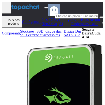
Aller au contenu
Les PC By
Configo
PC
Bons
Besoin
Tous nos
Configomatic
produits
TopAchat
Ai
Finder
plans
d'aide
Seagate
Stockage : SSD, disque dur,
Disque Dur
Composants
BarraCuda
SSD externe et accessoires
SATA 3.5"
4 To