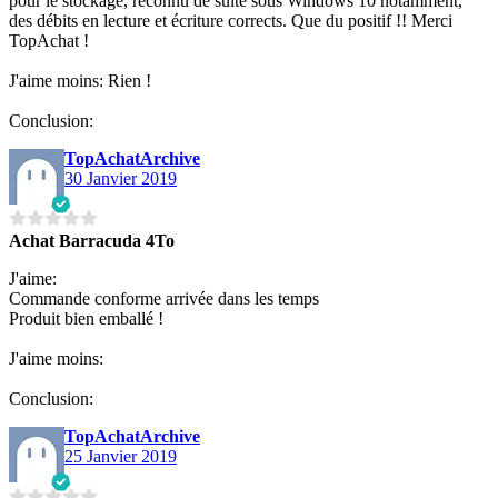
pour le stockage, reconnu de suite sous Windows 10 notamment,
des débits en lecture et écriture corrects. Que du positif !! Merci
TopAchat !
J'aime moins: Rien !
Conclusion:
TopAchatArchive
30 Janvier 2019
Achat Barracuda 4To
J'aime:
Commande conforme arrivée dans les temps
Produit bien emballé !
J'aime moins:
Conclusion:
TopAchatArchive
25 Janvier 2019