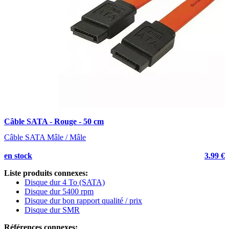
Câble SATA - Rouge - 50 cm
S
v
Câble SATA Mâle / Mâle
1
en stock
3.99 €
e
Liste produits connexes:
Disque dur 4 To (SATA)
Disque dur 5400 rpm
Disque dur bon rapport qualité / prix
Disque dur SMR
Références connexes: