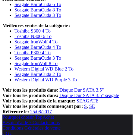
Seagate BarraCuda 6 To
Seagate BarraCuda 8 To
Seagate BarraCuda 3 To
Meilleures ventes de la catégorie :
Toshiba S300 4 To
Toshiba N300 6 To
Seagate IronWolf 4 To
Seagate BarraCuda 4 To
Toshiba P300 4 To
Seagate BarraCuda 3 To
Seagate IronWolf 8 To
Western Digital WD Blue 2 To
Seagate BarraCuda 2 To
Western Digital WD Purple 3 To
Voir tous les produits dans:
Disque Dur SATA 3.5"
Voir tous les produits dans:
Disque Dur SATA 3.5" seagate
Voir tous les produits de la marque:
SEAGATE
Voir tous les produits commençant par:
S
SE
Référencé le:
25/08/2017
Pourquoi choisir TopAchat
Besoin d'aide ? Contacte nous
Conditions Générales de vente
CGU