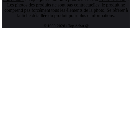
Les photos des produits ne sont pas contractuelles; le produit ne
comprend pas forcément tous les éléments de la photo. Se référer à
la fiche détaillée du produit pour plus d'informations.
© 1999-2026 / Top Achat @