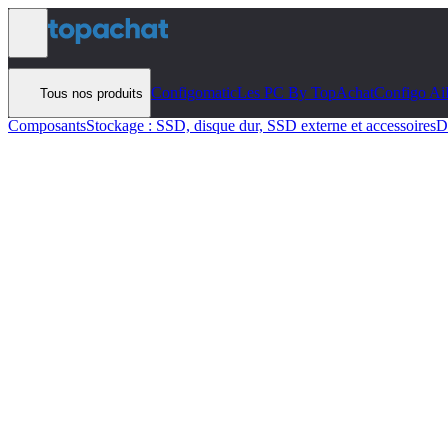
Aller au contenu
Configomatic
Les PC By TopAchat
Configo Ai
Tous nos produits
Composants
Stockage : SSD, disque dur, SSD externe et accessoires
D