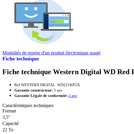
Modalités de reprise d'un produit électronique usagé
Fiche technique
Fiche technique Western Digital WD Red 
Ref WESTERN DIGITAL: WD221KFGX
Garantie constructeur:
5 ans
Garantie Légale de conformité:
2 ans
Caractéristiques techniques
Format
3,5"
Capacité
22 To