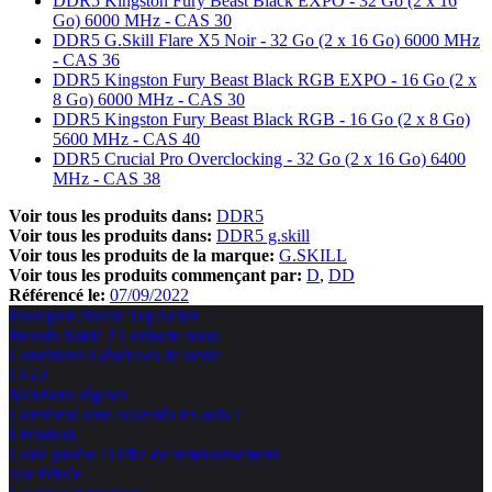
DDR5 Kingston Fury Beast Black EXPO - 32 Go (2 x 16
Go) 6000 MHz - CAS 30
DDR5 G.Skill Flare X5 Noir - 32 Go (2 x 16 Go) 6000 MHz
- CAS 36
DDR5 Kingston Fury Beast Black RGB EXPO - 16 Go (2 x
8 Go) 6000 MHz - CAS 30
DDR5 Kingston Fury Beast Black RGB - 16 Go (2 x 8 Go)
5600 MHz - CAS 40
DDR5 Crucial Pro Overclocking - 32 Go (2 x 16 Go) 6400
MHz - CAS 38
Voir tous les produits dans:
DDR5
Voir tous les produits dans:
DDR5 g.skill
Voir tous les produits de la marque:
G.SKILL
Voir tous les produits commençant par:
D
DD
Référencé le:
07/09/2022
Pourquoi choisir TopAchat
Besoin d'aide ? Contacte nous
Conditions Générales de vente
CGU
Mentions légales
Comment sont collectés les avis ?
Livraison
Code promo / Offre de remboursement
Vie Privée