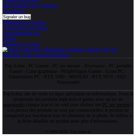
Cookies et trackers
Accessibilité : non conforme
Plan du site
Signaler un bug
Recherche par marque
Toutes nos ventes flash
Nouveautés du jour
Soldes
Paiements sécurisés
Top Achat :
PC Gamer
-
PC sur mesure
-
Processeur
-
PC portable
Gamer
-
Carte graphique
-
Périphériques Gamer
-
Ecran PC
-
Alimentation PC
-
RTX 5080
-
9800X3D
-
RTX 5070
-
SSD
-
Nouveautés
TopAchat, site de vente en ligne spécialiste en informatique. Nous te
proposons des produits high-tech et gamer avec un tas de
nouveautés
chaque jour et un outil pour réaliser ton
PC sur mesure
!
Les photos des produits ne sont pas contractuelles; le produit ne
comprend pas forcément tous les éléments de la photo. Se référer à
la fiche détaillée du produit pour plus d'informations.
© 1999-2026 / Top Achat @