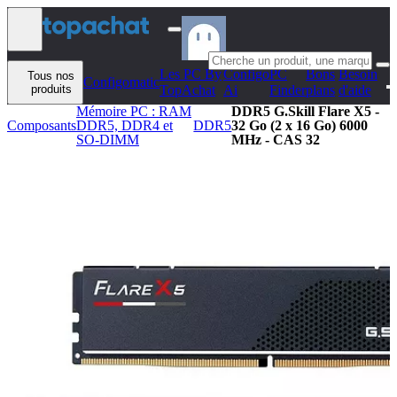
Aller au contenu
Les PC By
Configo
PC
Bons
Besoin
Tous nos
Configomatic
produits
TopAchat
Ai
Finder
plans
d'aide
Mémoire PC : RAM
DDR5 G.Skill Flare X5 -
Composants
DDR5, DDR4 et
DDR5
32 Go (2 x 16 Go) 6000
SO-DIMM
MHz - CAS 32