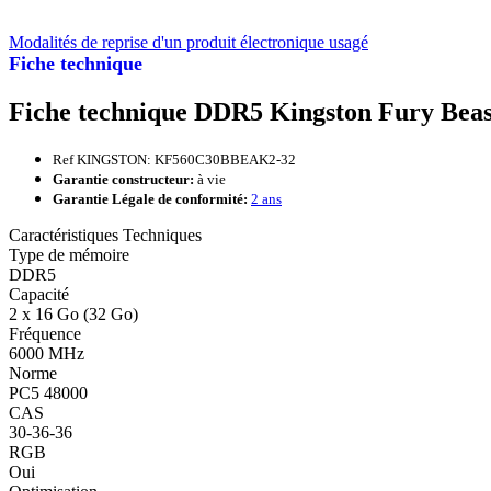
Modalités de reprise d'un produit électronique usagé
Fiche technique
Fiche technique DDR5 Kingston Fury Beas
Ref KINGSTON: KF560C30BBEAK2-32
Garantie constructeur:
à vie
Garantie Légale de conformité:
2 ans
Caractéristiques Techniques
Type de mémoire
DDR5
Capacité
2 x 16 Go (32 Go)
Fréquence
6000 MHz
Norme
PC5 48000
CAS
30-36-36
RGB
Oui