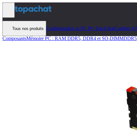
Aller au contenu
Configomatic
Les PC By TopAchat
Configo Ai
Tous nos produits
Composants
Mémoire PC : RAM DDR5, DDR4 et SO-DIMM
DDR5