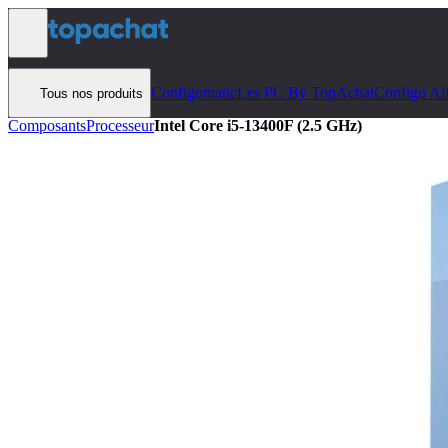
Aller au contenu
Configomatic
Les PC By TopAchat
Configo Ai
Tous nos produits
Composants
Processeur
Intel Core i5-13400F (2.5 GHz)