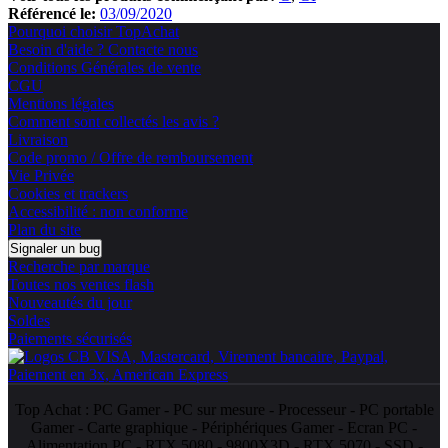
Référencé le:
03/09/2020
Pourquoi choisir TopAchat
Besoin d'aide ? Contacte nous
Conditions Générales de vente
CGU
Mentions légales
Comment sont collectés les avis ?
Livraison
Code promo / Offre de remboursement
Vie Privée
Cookies et trackers
Accessibilité : non conforme
Plan du site
Signaler un bug
Recherche par marque
Toutes nos ventes flash
Nouveautés du jour
Soldes
Paiements sécurisés
Top Achat :
PC Gamer
-
PC sur mesure
-
Processeur
-
PC portable
Gamer
-
Carte graphique
-
Périphériques Gamer
-
Ecran PC
-
Alimentation PC
-
RTX 5080
-
9800X3D
-
RTX 5070
-
SSD
-