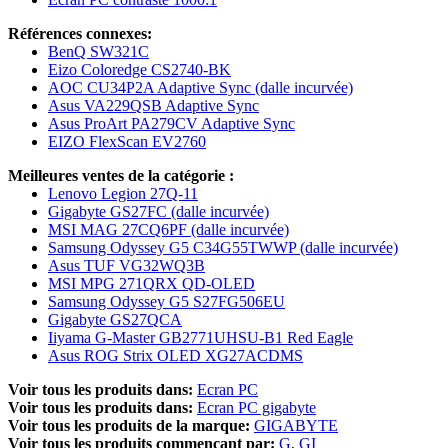
Références connexes:
BenQ SW321C
Eizo Coloredge CS2740-BK
AOC CU34P2A Adaptive Sync (dalle incurvée)
Asus VA229QSB Adaptive Sync
Asus ProArt PA279CV Adaptive Sync
EIZO FlexScan EV2760
Meilleures ventes de la catégorie :
Lenovo Legion 27Q-11
Gigabyte GS27FC (dalle incurvée)
MSI MAG 27CQ6PF (dalle incurvée)
Samsung Odyssey G5 C34G55TWWP (dalle incurvée)
Asus TUF VG32WQ3B
MSI MPG 271QRX QD-OLED
Samsung Odyssey G5 S27FG506EU
Gigabyte GS27QCA
Iiyama G-Master GB2771UHSU-B1 Red Eagle
Asus ROG Strix OLED XG27ACDMS
Voir tous les produits dans:
Ecran PC
Voir tous les produits dans:
Ecran PC gigabyte
Voir tous les produits de la marque:
GIGABYTE
Voir tous les produits commençant par:
G
GI