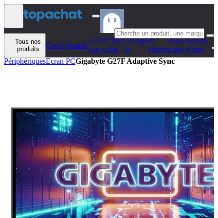
Aller au contenu
Les PC By
Configo
PC
Bons
Besoin
Tous nos
Configomatic
produits
TopAchat
Ai
Finder
plans
d'aide
Périphériques
Ecran PC
Gigabyte G27F Adaptive Sync