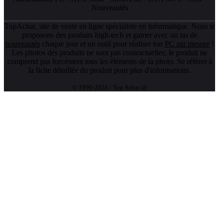
Nouveautés
TopAchat, site de vente en ligne spécialiste en informatique. Nous te
proposons des produits high-tech et gamer avec un tas de
nouveautés
chaque jour et un outil pour réaliser ton
PC sur mesure
!
Les photos des produits ne sont pas contractuelles; le produit ne
comprend pas forcément tous les éléments de la photo. Se référer à
la fiche détaillée du produit pour plus d'informations.
© 1999-2026 / Top Achat @