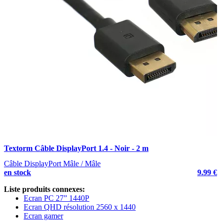
Textorm Câble DisplayPort 1.4 - Noir - 2 m
T
Câble DisplayPort Mâle / Mâle
C
en stock
9.99 €
e
Liste produits connexes:
Ecran PC 27” 1440P
Ecran QHD résolution 2560 x 1440
Ecran gamer