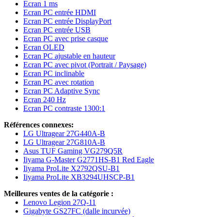
Ecran 1 ms
Ecran PC entrée HDMI
Ecran PC entrée DisplayPort
Ecran PC entrée USB
Ecran PC avec prise casque
Ecran OLED
Ecran PC ajustable en hauteur
Ecran PC avec pivot (Portrait / Paysage)
Ecran PC inclinable
Ecran PC avec rotation
Ecran PC Adaptive Sync
Ecran 240 Hz
Ecran PC contraste 1300:1
Références connexes:
LG Ultragear 27G440A-B
LG Ultragear 27G810A-B
Asus TUF Gaming VG279Q5R
Iiyama G-Master G2771HS-B1 Red Eagle
Iiyama ProLite X2792QSU-B1
Iiyama ProLite XB3294UHSCP-B1
Meilleures ventes de la catégorie :
Lenovo Legion 27Q-11
Gigabyte GS27FC (dalle incurvée)