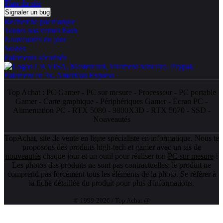
Plan du site
Signaler un bug
Recherche par marque
Toutes nos ventes flash
Nouveautés du jour
Soldes
Paiements sécurisés
Top Achat :
PC Gamer
-
PC sur mesure
-
Processeur
-
PC portable
Gamer
-
Carte graphique
-
Périphériques Gamer
-
Ecran PC
-
Alimentation PC
-
RTX 5080
-
9800X3D
-
RTX 5070
-
SSD
-
Nouveautés
TopAchat, site de vente en ligne spécialiste en informatique. Nous te
proposons des produits high-tech et gamer avec un tas de
nouveautés
chaque jour et un outil pour réaliser ton
PC sur mesure
!
Les photos des produits ne sont pas contractuelles; le produit ne
comprend pas forcément tous les éléments de la photo. Se référer à
la fiche détaillée du produit pour plus d'informations.
© 1999-2026 / Top Achat @