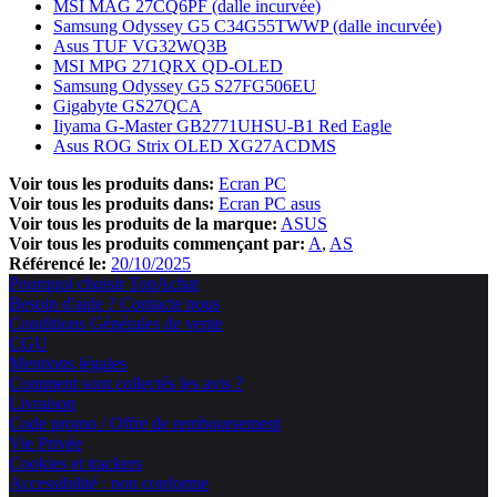
MSI MAG 27CQ6PF (dalle incurvée)
Samsung Odyssey G5 C34G55TWWP (dalle incurvée)
Asus TUF VG32WQ3B
MSI MPG 271QRX QD-OLED
Samsung Odyssey G5 S27FG506EU
Gigabyte GS27QCA
Iiyama G-Master GB2771UHSU-B1 Red Eagle
Asus ROG Strix OLED XG27ACDMS
Voir tous les produits dans:
Ecran PC
Voir tous les produits dans:
Ecran PC asus
Voir tous les produits de la marque:
ASUS
Voir tous les produits commençant par:
A
AS
Référencé le:
20/10/2025
Pourquoi choisir TopAchat
Besoin d'aide ? Contacte nous
Conditions Générales de vente
CGU
Mentions légales
Comment sont collectés les avis ?
Livraison
Code promo / Offre de remboursement
Vie Privée
Cookies et trackers
Accessibilité : non conforme