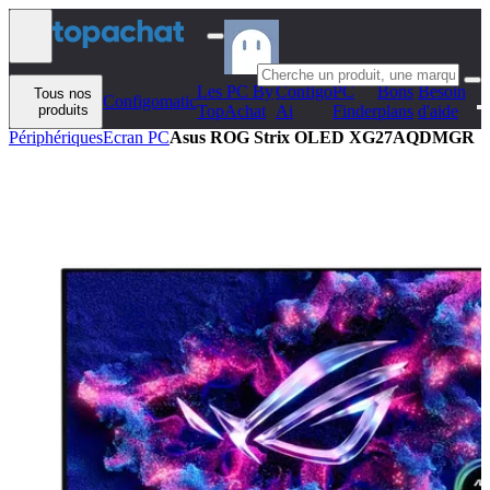
Aller au contenu
Les PC By
Configo
PC
Bons
Besoin
Tous nos
Configomatic
produits
TopAchat
Ai
Finder
plans
d'aide
Périphériques
Ecran PC
Asus ROG Strix OLED XG27AQDMGR