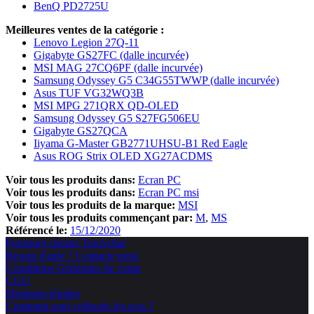
BenQ PD2725U
Meilleures ventes de la catégorie :
Lenovo Legion 27Q-11
Gigabyte GS27FC (dalle incurvée)
MSI MAG 27CQ6PF (dalle incurvée)
Samsung Odyssey G5 C34G55TWWP (dalle incurvée)
Asus TUF VG32WQ3B
MSI MPG 271QRX QD-OLED
Samsung Odyssey G5 S27FG506EU
Gigabyte GS27QCA
Iiyama G-Master GB2771UHSU-B1 Red Eagle
Asus ROG Strix OLED XG27ACDMS
Voir tous les produits dans:
Ecran PC
Voir tous les produits dans:
Ecran PC msi
Voir tous les produits de la marque:
MSI
Voir tous les produits commençant par:
M
MS
Référencé le:
15/12/2020
Pourquoi choisir TopAchat
Besoin d'aide ? Contacte nous
Conditions Générales de vente
CGU
Mentions légales
Comment sont collectés les avis ?