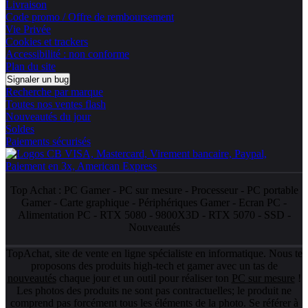
Livraison
Code promo / Offre de remboursement
Vie Privée
Cookies et trackers
Accessibilité : non conforme
Plan du site
Signaler un bug
Recherche par marque
Toutes nos ventes flash
Nouveautés du jour
Soldes
Paiements sécurisés
Top Achat :
PC Gamer
-
PC sur mesure
-
Processeur
-
PC portable
Gamer
-
Carte graphique
-
Périphériques Gamer
-
Ecran PC
-
Alimentation PC
-
RTX 5080
-
9800X3D
-
RTX 5070
-
SSD
-
Nouveautés
TopAchat, site de vente en ligne spécialiste en informatique. Nous te
proposons des produits high-tech et gamer avec un tas de
nouveautés
chaque jour et un outil pour réaliser ton
PC sur mesure
!
Les photos des produits ne sont pas contractuelles; le produit ne
comprend pas forcément tous les éléments de la photo. Se référer à