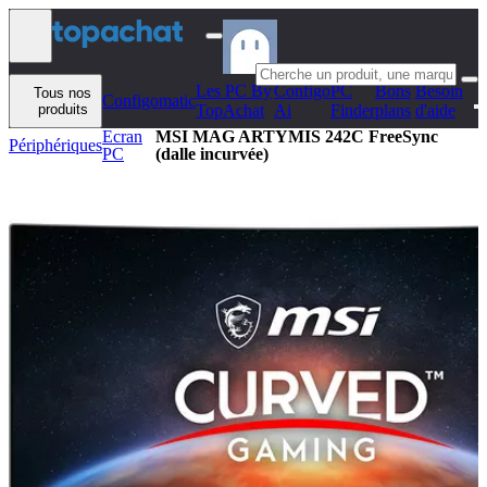
Aller au contenu
Les PC By
Configo
PC
Bons
Besoin
Tous nos
Configomatic
produits
TopAchat
Ai
Finder
plans
d'aide
Ecran
MSI MAG ARTYMIS 242C FreeSync
Périphériques
PC
(dalle incurvée)