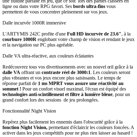
une fluidité parfaite en jeu, que ce soit lors des parties classées en
ligne ou dans votre RPG favori. Ses
bords ultra-fins
vous
permettent de vous concentrer pleinement sur vos jeux.
Dalle incurvée 1000R immersive
L'ARTYMIS 242C profite d'une
Full HD incurvée de 23.6"
, à la
courbure 1000R
englobant votre champ de vision et rendant le jeux
et la navigation sur PC plus agréable.
Dalle VA ultra-réactive, aux couleurs éclatantes
Redécouvrez tous vos divertissements avec un nouvel œil grâce à la
dalle VA
offrant un
contraste réel de 3000:1
. Les couleurs seront
plus vibrantes et vos jeux encore plus saisissants. Le temps de
réponse parfait de
1 ms MPRT vous assure une réactivité au
sommet !
Pour un confort visuel maximal, l'écran est équipé des
technologies anti-scintillement et filtre à lumière bleue
, pour un
grand confort lors des sessions de jeu prolongées.
Fonctionnalité Night Vision
Repérez plus facilement les ennemis dans l'obscurité grâce à la
fonction Night Vision,
permettant d'éclaircir les couleurs foncées. A
activer dans les jeux compétitifs pour ne plus rien laisser au hasard !