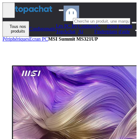
Aller au contenu
Les PC By
Configo
PC
Bons
Besoin
Tous nos
Configomatic
produits
TopAchat
Ai
Finder
plans
d'aide
Périphériques
Ecran PC
MSI Summit MS321UP