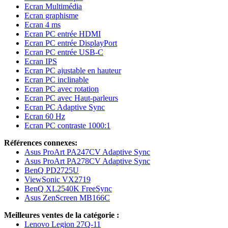
Ecran Multimédia
Ecran graphisme
Ecran 4 ms
Ecran PC entrée HDMI
Ecran PC entrée DisplayPort
Ecran PC entrée USB-C
Ecran IPS
Ecran PC ajustable en hauteur
Ecran PC inclinable
Ecran PC avec rotation
Ecran PC avec Haut-parleurs
Ecran PC Adaptive Sync
Ecran 60 Hz
Ecran PC contraste 1000:1
Références connexes:
Asus ProArt PA247CV Adaptive Sync
Asus ProArt PA278CV Adaptive Sync
BenQ PD2725U
ViewSonic VX2719
BenQ XL2540K FreeSync
Asus ZenScreen MB166C
Meilleures ventes de la catégorie :
Lenovo Legion 27Q-11