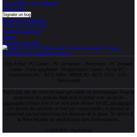
Accessibilité : non conforme
Plan du site
Signaler un bug
Recherche par marque
Toutes nos ventes flash
Nouveautés du jour
Soldes
Paiements sécurisés
Top Achat :
PC Gamer
-
PC sur mesure
-
Processeur
-
PC portable
Gamer
-
Carte graphique
-
Périphériques Gamer
-
Ecran PC
-
Alimentation PC
-
RTX 5080
-
9800X3D
-
RTX 5070
-
SSD
-
Nouveautés
TopAchat, site de vente en ligne spécialiste en informatique. Nous te
proposons des produits high-tech et gamer avec un tas de
nouveautés
chaque jour et un outil pour réaliser ton
PC sur mesure
!
Les photos des produits ne sont pas contractuelles; le produit ne
comprend pas forcément tous les éléments de la photo. Se référer à
la fiche détaillée du produit pour plus d'informations.
© 1999-2026 / Top Achat @