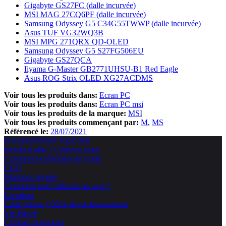
Gigabyte GS27FC (dalle incurvée)
MSI MAG 27CQ6PF (dalle incurvée)
Samsung Odyssey G5 C34G55TWWP (dalle incurvée)
Asus TUF VG32WQ3B
MSI MPG 271QRX QD-OLED
Samsung Odyssey G5 S27FG506EU
Gigabyte GS27QCA
Iiyama G-Master GB2771UHSU-B1 Red Eagle
Asus ROG Strix OLED XG27ACDMS
Voir tous les produits dans:
Ecran PC
Voir tous les produits dans:
Ecran PC msi
Voir tous les produits de la marque:
MSI
Voir tous les produits commençant par:
M
MS
Référencé le:
28/07/2021
Pourquoi choisir TopAchat
Besoin d'aide ? Contacte nous
Conditions Générales de vente
CGU
Mentions légales
Comment sont collectés les avis ?
Livraison
Code promo / Offre de remboursement
Vie Privée
Cookies et trackers