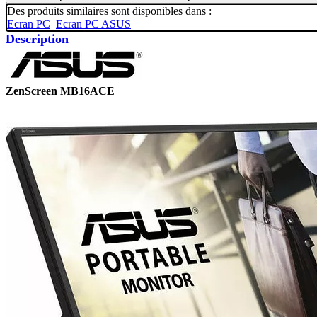
Des produits similaires sont disponibles dans :
Ecran PC
Ecran PC ASUS
Description
ZenScreen MB16ACE