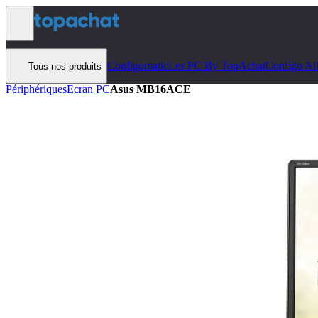
Aller au contenu
Configomatic
Les PC By TopAchat
Configo Ai
Tous nos produits
Périphériques
Ecran PC
Asus MB16ACE