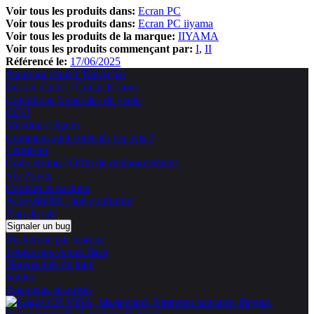
Voir tous les produits dans:
Ecran PC
Voir tous les produits dans:
Ecran PC iiyama
Voir tous les produits de la marque:
IIYAMA
Voir tous les produits commençant par:
I
II
Référencé le:
17/06/2025
Pourquoi choisir TopAchat
Besoin d'aide ? Contacte nous
Conditions Générales de vente
CGU
Mentions légales
Comment sont collectés les avis ?
Livraison
Code promo / Offre de remboursement
Vie Privée
Cookies et trackers
Accessibilité : non conforme
Plan du site
Signaler un bug
Recherche par marque
Toutes nos ventes flash
Nouveautés du jour
Soldes
Paiements sécurisés