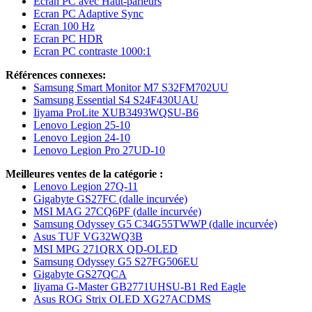
Ecran PC avec Haut-parleurs
Ecran PC Adaptive Sync
Ecran 100 Hz
Ecran PC HDR
Ecran PC contraste 1000:1
Références connexes:
Samsung Smart Monitor M7 S32FM702UU
Samsung Essential S4 S24F430UAU
Iiyama ProLite XUB3493WQSU-B6
Lenovo Legion 25-10
Lenovo Legion 24-10
Lenovo Legion Pro 27UD-10
Meilleures ventes de la catégorie :
Lenovo Legion 27Q-11
Gigabyte GS27FC (dalle incurvée)
MSI MAG 27CQ6PF (dalle incurvée)
Samsung Odyssey G5 C34G55TWWP (dalle incurvée)
Asus TUF VG32WQ3B
MSI MPG 271QRX QD-OLED
Samsung Odyssey G5 S27FG506EU
Gigabyte GS27QCA
Iiyama G-Master GB2771UHSU-B1 Red Eagle
Asus ROG Strix OLED XG27ACDMS