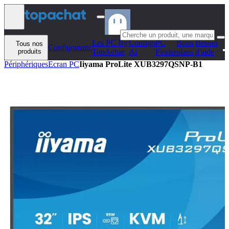
Aller au contenu
Les PC By
Configo
PC
Bons
Besoin
Tous nos
Configomatic
produits
TopAchat
Ai
Finder
plans
d'aide
Périphériques
Ecran PC
Iiyama ProLite XUB3297QSNP-B1