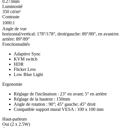
0.273mm
Luminosité
350 cd/m²
Contraste
1000:1
Angle de vue
horizontal/vertical: 178°/178°, droit/gauche: 89°/89°, en avant/en
arrière: 89°/89°
Fonctionnalités
Adaptive Sync
KVM switch
HDR
Flicker Less
Low Blue Light
Ergonomie
Réglage de l'inclinaison : 23° en avant; 5° en arrière
Réglage de la hauteur : 150mm
Angle de rotation : 90°; 45° gauche; 45° droit
Compatible support mural VESA : 100 x 100 mm
Haut-parleurs
Oui (2 x 2.5W)