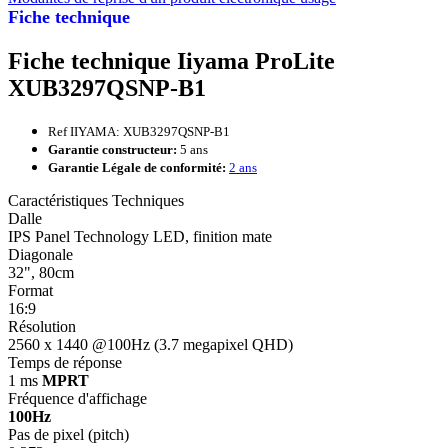
Fiche technique
Fiche technique Iiyama ProLite
XUB3297QSNP-B1
Ref IIYAMA: XUB3297QSNP-B1
Garantie constructeur:
5 ans
Garantie Légale de conformité:
2 ans
Caractéristiques Techniques
Dalle
IPS Panel Technology LED, finition mate
Diagonale
32", 80cm
Format
16:9
Résolution
2560 x 1440 @100Hz (3.7 megapixel QHD)
Temps de réponse
1 ms
MPRT
Fréquence d'affichage
100Hz
Pas de pixel (pitch)