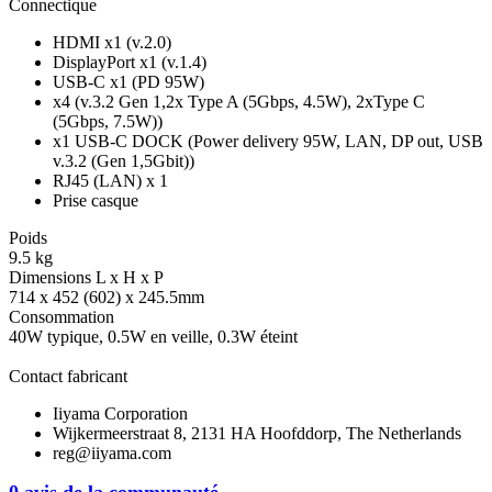
Connectique
HDMI x1 (v.2.0)
DisplayPort x1 (v.1.4)
USB-C x1 (PD 95W)
x4 (v.3.2 Gen 1,2x Type A (5Gbps, 4.5W), 2xType C
(5Gbps, 7.5W))
x1 USB-C DOCK (Power delivery 95W, LAN, DP out, USB
v.3.2 (Gen 1,5Gbit))
RJ45 (LAN) x 1
Prise casque
Poids
9.5 kg
Dimensions L x H x P
714 x 452 (602) x 245.5mm
Consommation
40W typique, 0.5W en veille, 0.3W éteint
Contact fabricant
Iiyama Corporation
Wijkermeerstraat 8, 2131 HA Hoofddorp, The Netherlands
reg@iiyama.com
0 avis de la communauté