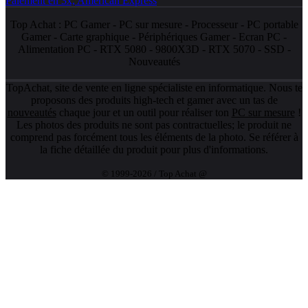
Top Achat :
PC Gamer
-
PC sur mesure
-
Processeur
-
PC portable
Gamer
-
Carte graphique
-
Périphériques Gamer
-
Ecran PC
-
Alimentation PC
-
RTX 5080
-
9800X3D
-
RTX 5070
-
SSD
-
Nouveautés
TopAchat, site de vente en ligne spécialiste en informatique. Nous te
proposons des produits high-tech et gamer avec un tas de
nouveautés
chaque jour et un outil pour réaliser ton
PC sur mesure
!
Les photos des produits ne sont pas contractuelles; le produit ne
comprend pas forcément tous les éléments de la photo. Se référer à
la fiche détaillée du produit pour plus d'informations.
© 1999-2026 / Top Achat @