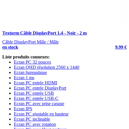
Textorm Câble DisplayPort 1.4 - Noir - 2 m
T
Câble DisplayPort Mâle / Mâle
C
en stock
9.99 €
e
Liste produits connexes:
Ecran PC 32 pouces
Ecran QHD résolution 2560 x 1440
Ecran bureautique
Ecran 1 ms
Ecran PC entrée HDMI
Ecran PC entrée DisplayPort
Ecran PC entrée USB
Ecran PC entrée USB-C
Ecran PC avec prise casque
Ecran IPS
Ecran PC ajustable en hauteur
Ecran PC inclinable
Ecran PC avec rotation