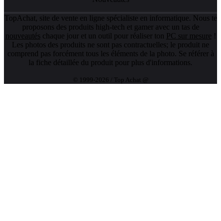
TopAchat, site de vente en ligne spécialiste en informatique. Nous te
proposons des produits high-tech et gamer avec un tas de
nouveautés
chaque jour et un outil pour réaliser ton
PC sur mesure
!
Les photos des produits ne sont pas contractuelles; le produit ne
comprend pas forcément tous les éléments de la photo. Se référer à
la fiche détaillée du produit pour plus d'informations.
© 1999-2026 / Top Achat @