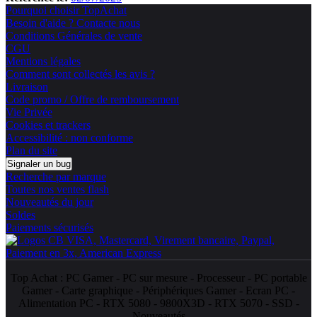
Pourquoi choisir TopAchat
Besoin d'aide ? Contacte nous
Conditions Générales de vente
CGU
Mentions légales
Comment sont collectés les avis ?
Livraison
Code promo / Offre de remboursement
Vie Privée
Cookies et trackers
Accessibilité : non conforme
Plan du site
Signaler un bug
Recherche par marque
Toutes nos ventes flash
Nouveautés du jour
Soldes
Paiements sécurisés
Top Achat :
PC Gamer
-
PC sur mesure
-
Processeur
-
PC portable
Gamer
-
Carte graphique
-
Périphériques Gamer
-
Ecran PC
-
Alimentation PC
-
RTX 5080
-
9800X3D
-
RTX 5070
-
SSD
-
Nouveautés