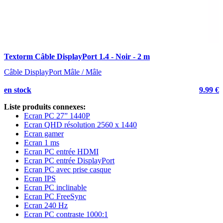
Textorm Câble DisplayPort 1.4 - Noir - 2 m
T
Câble DisplayPort Mâle / Mâle
C
en stock
9.99 €
e
Liste produits connexes:
Ecran PC 27” 1440P
Ecran QHD résolution 2560 x 1440
Ecran gamer
Ecran 1 ms
Ecran PC entrée HDMI
Ecran PC entrée DisplayPort
Ecran PC avec prise casque
Ecran IPS
Ecran PC inclinable
Ecran PC FreeSync
Ecran 240 Hz
Ecran PC contraste 1000:1