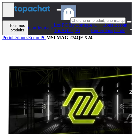
Aller au contenu
Les PC By
Configo
PC
Bons
Besoin
Tous nos
Configomatic
produits
TopAchat
Ai
Finder
plans
d'aide
Périphériques
Ecran PC
MSI MAG 274QF X24