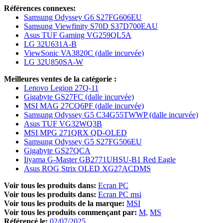
Références connexes:
Samsung Odyssey G6 S27FG606EU
Samsung Viewfinity S70D S37D700EAU
Asus TUF Gaming VG259QL5A
LG 32U631A-B
ViewSonic VA3820C (dalle incurvée)
LG 32U850SA-W
Meilleures ventes de la catégorie :
Lenovo Legion 27Q-11
Gigabyte GS27FC (dalle incurvée)
MSI MAG 27CQ6PF (dalle incurvée)
Samsung Odyssey G5 C34G55TWWP (dalle incurvée)
Asus TUF VG32WQ3B
MSI MPG 271QRX QD-OLED
Samsung Odyssey G5 S27FG506EU
Gigabyte GS27QCA
Iiyama G-Master GB2771UHSU-B1 Red Eagle
Asus ROG Strix OLED XG27ACDMS
Voir tous les produits dans:
Ecran PC
Voir tous les produits dans:
Ecran PC msi
Voir tous les produits de la marque:
MSI
Voir tous les produits commençant par:
M
MS
Référencé le:
02/07/2025