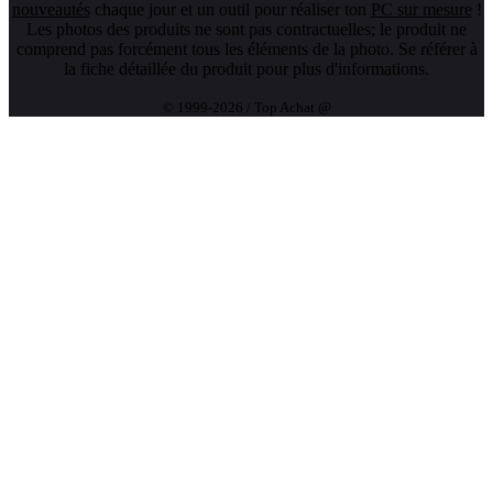
nouveautés
chaque jour et un outil pour réaliser ton
PC sur mesure
!
Les photos des produits ne sont pas contractuelles; le produit ne
comprend pas forcément tous les éléments de la photo. Se référer à
la fiche détaillée du produit pour plus d'informations.
© 1999-2026 / Top Achat @