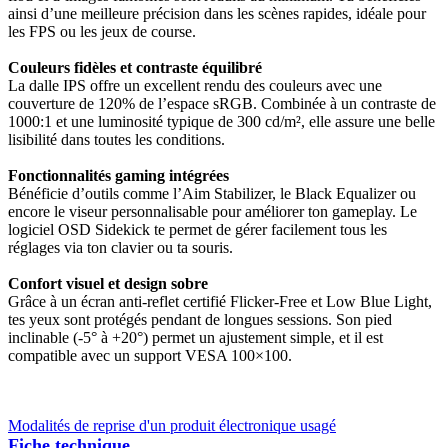
ainsi d’une meilleure précision dans les scènes rapides, idéale pour
les FPS ou les jeux de course.
Couleurs fidèles et contraste équilibré
La dalle IPS offre un excellent rendu des couleurs avec une
couverture de 120% de l’espace sRGB. Combinée à un contraste de
1000:1 et une luminosité typique de 300 cd/m², elle assure une belle
lisibilité dans toutes les conditions.
Fonctionnalités gaming intégrées
Bénéficie d’outils comme l’Aim Stabilizer, le Black Equalizer ou
encore le viseur personnalisable pour améliorer ton gameplay. Le
logiciel OSD Sidekick te permet de gérer facilement tous les
réglages via ton clavier ou ta souris.
Confort visuel et design sobre
Grâce à un écran anti-reflet certifié Flicker-Free et Low Blue Light,
tes yeux sont protégés pendant de longues sessions. Son pied
inclinable (-5° à +20°) permet un ajustement simple, et il est
compatible avec un support VESA 100×100.
Modalités de reprise d'un produit électronique usagé
Fiche technique