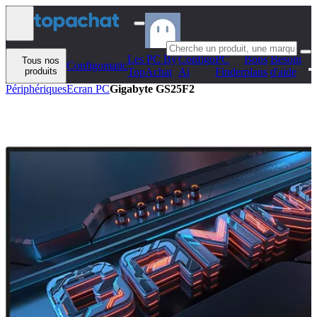
Aller au contenu
Les PC By
Configo
PC
Bons
Besoin
Tous nos
Configomatic
produits
TopAchat
Ai
Finder
plans
d'aide
Périphériques
Ecran PC
Gigabyte GS25F2