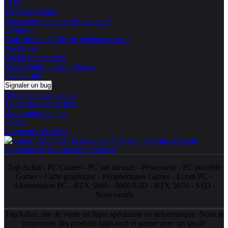
CGU
Mentions légales
Comment sont collectés les avis ?
Livraison
Code promo / Offre de remboursement
Vie Privée
Cookies et trackers
Accessibilité : non conforme
Plan du site
Signaler un bug
Recherche par marque
Toutes nos ventes flash
Nouveautés du jour
Soldes
Paiements sécurisés
Top Achat :
PC Gamer
-
PC sur mesure
-
Processeur
-
PC portable
Gamer
-
Carte graphique
-
Périphériques Gamer
-
Ecran PC
-
Alimentation PC
-
RTX 5080
-
9800X3D
-
RTX 5070
-
SSD
-
Nouveautés
TopAchat, site de vente en ligne spécialiste en informatique. Nous te
proposons des produits high-tech et gamer avec un tas de