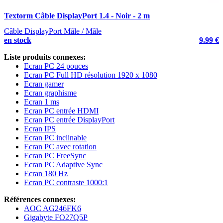
Textorm Câble DisplayPort 1.4 - Noir - 2 m
T
Câble DisplayPort Mâle / Mâle
C
en stock
9.99 €
e
Liste produits connexes:
Ecran PC 24 pouces
Ecran PC Full HD résolution 1920 x 1080
Ecran gamer
Ecran graphisme
Ecran 1 ms
Ecran PC entrée HDMI
Ecran PC entrée DisplayPort
Ecran IPS
Ecran PC inclinable
Ecran PC avec rotation
Ecran PC FreeSync
Ecran PC Adaptive Sync
Ecran 180 Hz
Ecran PC contraste 1000:1
Références connexes:
AOC AG246FK6
Gigabyte FO27Q5P