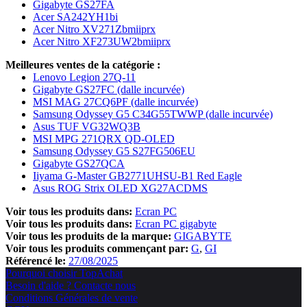
Gigabyte GS27FA
Acer SA242YH1bi
Acer Nitro XV271Zbmiiprx
Acer Nitro XF273UW2bmiiprx
Meilleures ventes de la catégorie :
Lenovo Legion 27Q-11
Gigabyte GS27FC (dalle incurvée)
MSI MAG 27CQ6PF (dalle incurvée)
Samsung Odyssey G5 C34G55TWWP (dalle incurvée)
Asus TUF VG32WQ3B
MSI MPG 271QRX QD-OLED
Samsung Odyssey G5 S27FG506EU
Gigabyte GS27QCA
Iiyama G-Master GB2771UHSU-B1 Red Eagle
Asus ROG Strix OLED XG27ACDMS
Voir tous les produits dans:
Ecran PC
Voir tous les produits dans:
Ecran PC gigabyte
Voir tous les produits de la marque:
GIGABYTE
Voir tous les produits commençant par:
G
GI
Référencé le:
27/08/2025
Pourquoi choisir TopAchat
Besoin d'aide ? Contacte nous
Conditions Générales de vente