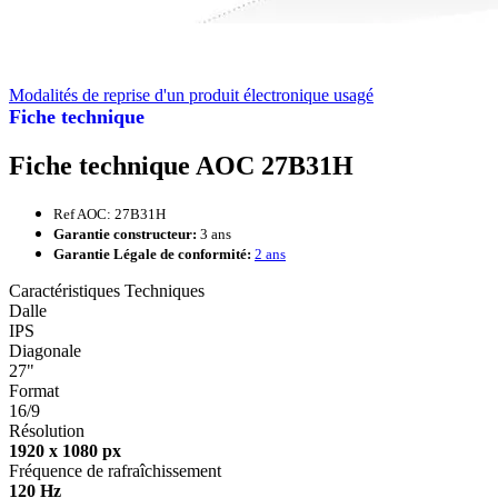
Modalités de reprise d'un produit électronique usagé
Fiche technique
Fiche technique AOC 27B31H
Ref AOC: 27B31H
Garantie constructeur:
3 ans
Garantie Légale de conformité:
2 ans
Caractéristiques Techniques
Dalle
IPS
Diagonale
27"
Format
16/9
Résolution
1920 x 1080 px
Fréquence de rafraîchissement
120 Hz