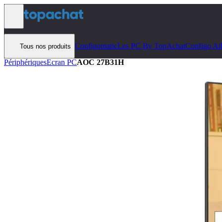
Aller au contenu
Configomatic
Les PC By TopAchat
Configo Ai
Tous nos produits
Périphériques
Ecran PC
AOC 27B31H