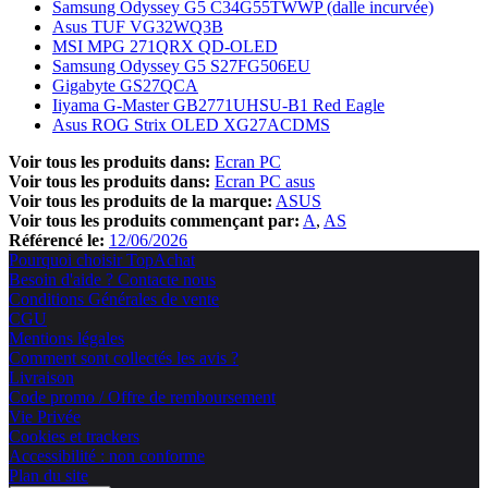
Samsung Odyssey G5 C34G55TWWP (dalle incurvée)
Asus TUF VG32WQ3B
MSI MPG 271QRX QD-OLED
Samsung Odyssey G5 S27FG506EU
Gigabyte GS27QCA
Iiyama G-Master GB2771UHSU-B1 Red Eagle
Asus ROG Strix OLED XG27ACDMS
Voir tous les produits dans:
Ecran PC
Voir tous les produits dans:
Ecran PC asus
Voir tous les produits de la marque:
ASUS
Voir tous les produits commençant par:
A
AS
Référencé le:
12/06/2026
Pourquoi choisir TopAchat
Besoin d'aide ? Contacte nous
Conditions Générales de vente
CGU
Mentions légales
Comment sont collectés les avis ?
Livraison
Code promo / Offre de remboursement
Vie Privée
Cookies et trackers
Accessibilité : non conforme
Plan du site