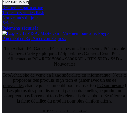
Signaler un bug
Recherche par marque
Toutes nos ventes flash
Nouveautés du jour
Soldes
Paiements sécurisés
Top Achat :
PC Gamer
-
PC sur mesure
-
Processeur
-
PC portable
Gamer
-
Carte graphique
-
Périphériques Gamer
-
Ecran PC
-
Alimentation PC
-
RTX 5080
-
9800X3D
-
RTX 5070
-
SSD
-
Nouveautés
TopAchat, site de vente en ligne spécialiste en informatique. Nous te
proposons des produits high-tech et gamer avec un tas de
nouveautés
chaque jour et un outil pour réaliser ton
PC sur mesure
!
Les photos des produits ne sont pas contractuelles; le produit ne
comprend pas forcément tous les éléments de la photo. Se référer à
la fiche détaillée du produit pour plus d'informations.
© 1999-2026 / Top Achat @