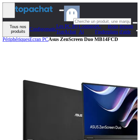
Aller au contenu
Les PC By
Configo
PC
Bons
Besoin
Tous nos
Configomatic
produits
TopAchat
Ai
Finder
plans
d'aide
Périphériques
Ecran PC
Asus ZenScreen Duo MB14FCD