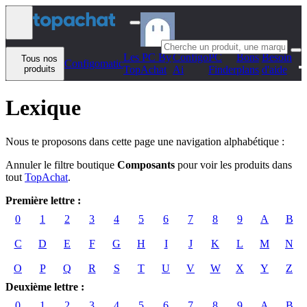
Aller au contenu
Les PC By
Configo
PC
Bons
Besoin
Tous nos
Configomatic
produits
TopAchat
Ai
Finder
plans
d'aide
Lexique
Nous te proposons dans cette page une navigation alphabétique :
Annuler le filtre boutique
Composants
pour voir les produits dans
tout
TopAchat
.
Première lettre :
0
1
2
3
4
5
6
7
8
9
A
B
C
D
E
F
G
H
I
J
K
L
M
N
O
P
Q
R
S
T
U
V
W
X
Y
Z
Deuxième lettre :
0
1
2
3
4
5
6
7
8
9
A
B