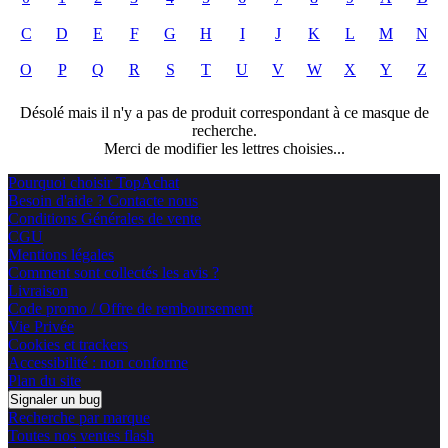
C
D
E
F
G
H
I
J
K
L
M
N
O
P
Q
R
S
T
U
V
W
X
Y
Z
Désolé mais il n'y a pas de produit correspondant à ce masque de
recherche.
Merci de modifier les lettres choisies...
Pourquoi choisir TopAchat
Besoin d'aide ? Contacte nous
Conditions Générales de vente
CGU
Mentions légales
Comment sont collectés les avis ?
Livraison
Code promo / Offre de remboursement
Vie Privée
Cookies et trackers
Accessibilité : non conforme
Plan du site
Signaler un bug
Recherche par marque
Toutes nos ventes flash