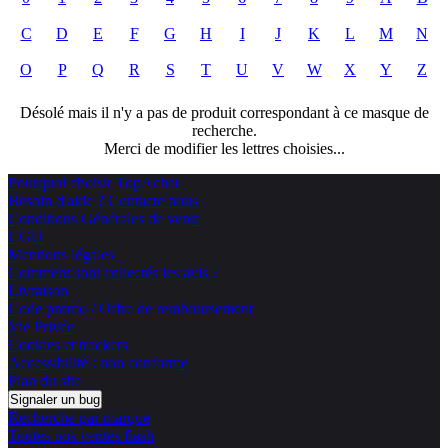
C
D
E
F
G
H
I
J
K
L
M
N
O
P
Q
R
S
T
U
V
W
X
Y
Z
Désolé mais il n'y a pas de produit correspondant à ce masque de
recherche.
Merci de modifier les lettres choisies...
Pourquoi choisir TopAchat
Besoin d'aide ? Contacte nous
Conditions Générales de vente
CGU
Mentions légales
Comment sont collectés les avis ?
Livraison
Code promo / Offre de remboursement
Vie Privée
Cookies et trackers
Accessibilité : non conforme
Plan du site
Signaler un bug
Recherche par marque
Toutes nos ventes flash