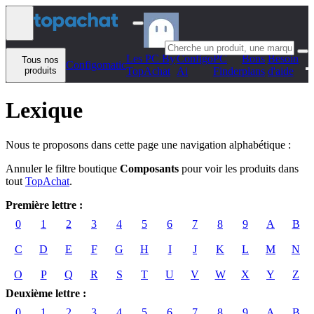
Aller au contenu
Les PC By
Configo
PC
Bons
Besoin
Tous nos
Configomatic
produits
TopAchat
Ai
Finder
plans
d'aide
Lexique
Nous te proposons dans cette page une navigation alphabétique :
Annuler le filtre boutique
Composants
pour voir les produits dans
tout
TopAchat
.
Première lettre :
0
1
2
3
4
5
6
7
8
9
A
B
C
D
E
F
G
H
I
J
K
L
M
N
O
P
Q
R
S
T
U
V
W
X
Y
Z
Deuxième lettre :
0
1
2
3
4
5
6
7
8
9
A
B