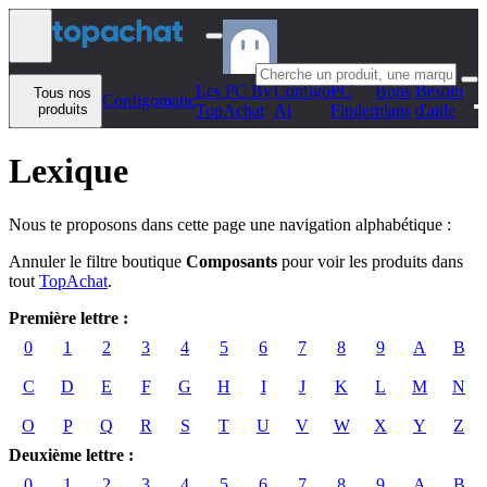
Aller au contenu
Les PC By
Configo
PC
Bons
Besoin
Tous nos
Configomatic
produits
TopAchat
Ai
Finder
plans
d'aide
Lexique
Nous te proposons dans cette page une navigation alphabétique :
Annuler le filtre boutique
Composants
pour voir les produits dans
tout
TopAchat
.
Première lettre :
0
1
2
3
4
5
6
7
8
9
A
B
C
D
E
F
G
H
I
J
K
L
M
N
O
P
Q
R
S
T
U
V
W
X
Y
Z
Deuxième lettre :
0
1
2
3
4
5
6
7
8
9
A
B