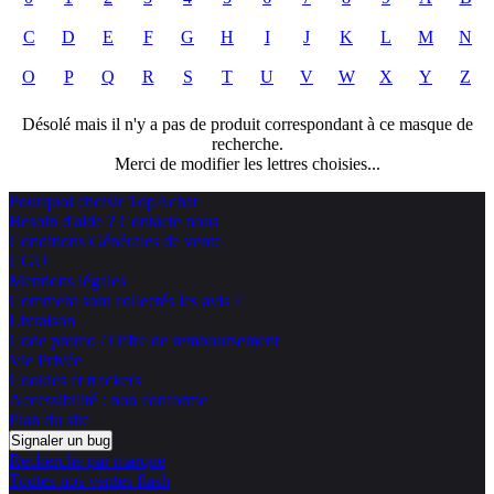
C
D
E
F
G
H
I
J
K
L
M
N
O
P
Q
R
S
T
U
V
W
X
Y
Z
Désolé mais il n'y a pas de produit correspondant à ce masque de
recherche.
Merci de modifier les lettres choisies...
Pourquoi choisir TopAchat
Besoin d'aide ? Contacte nous
Conditions Générales de vente
CGU
Mentions légales
Comment sont collectés les avis ?
Livraison
Code promo / Offre de remboursement
Vie Privée
Cookies et trackers
Accessibilité : non conforme
Plan du site
Signaler un bug
Recherche par marque
Toutes nos ventes flash