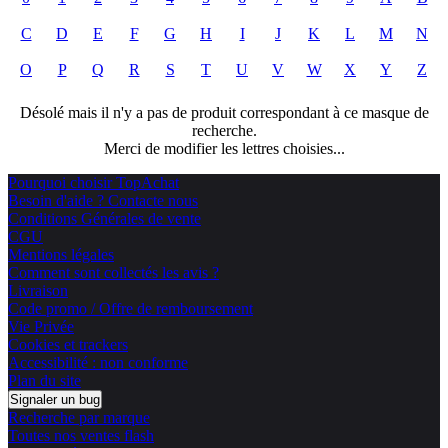
C
D
E
F
G
H
I
J
K
L
M
N
O
P
Q
R
S
T
U
V
W
X
Y
Z
Désolé mais il n'y a pas de produit correspondant à ce masque de
recherche.
Merci de modifier les lettres choisies...
Pourquoi choisir TopAchat
Besoin d'aide ? Contacte nous
Conditions Générales de vente
CGU
Mentions légales
Comment sont collectés les avis ?
Livraison
Code promo / Offre de remboursement
Vie Privée
Cookies et trackers
Accessibilité : non conforme
Plan du site
Signaler un bug
Recherche par marque
Toutes nos ventes flash