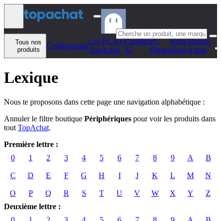
Aller au contenu
Les PC By
Configo
PC
Bons
Besoin
Tous nos
Configomatic
produits
TopAchat
Ai
Finder
plans
d'aide
Lexique
Nous te proposons dans cette page une navigation alphabétique :
Annuler le filtre boutique
Périphériques
pour voir les produits dans
tout
TopAchat
.
Première lettre :
0
1
2
3
4
5
6
7
8
9
A
B
C
D
E
F
G
H
I
J
K
L
M
N
O
P
Q
R
S
T
U
V
W
X
Y
Z
Deuxième lettre :
0
1
2
3
4
5
6
7
8
9
A
B