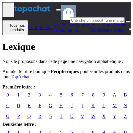
Aller au contenu
Les PC By
Configo
PC
Bons
Besoin
Tous nos
Configomatic
produits
TopAchat
Ai
Finder
plans
d'aide
Lexique
Nous te proposons dans cette page une navigation alphabétique :
Annuler le filtre boutique
Périphériques
pour voir les produits dans
tout
TopAchat
.
Première lettre :
0
1
2
3
4
5
6
7
8
9
A
B
C
D
E
F
G
H
I
J
K
L
M
N
O
P
Q
R
S
T
U
V
W
X
Y
Z
Deuxième lettre :
0
1
2
3
4
5
6
7
8
9
A
B