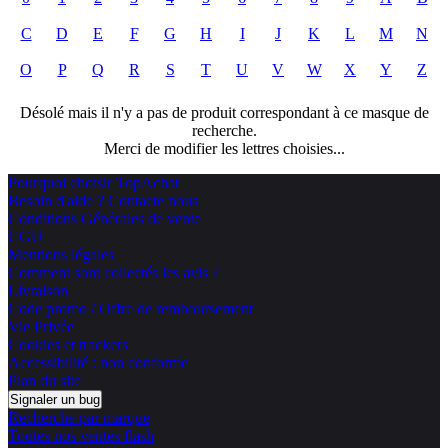
C
D
E
F
G
H
I
J
K
L
M
N
O
P
Q
R
S
T
U
V
W
X
Y
Z
Désolé mais il n'y a pas de produit correspondant à ce masque de
recherche.
Merci de modifier les lettres choisies...
Pourquoi choisir TopAchat
Besoin d'aide ? Contacte nous
Conditions Générales de vente
CGU
Mentions légales
Comment sont collectés les avis ?
Livraison
Code promo / Offre de remboursement
Vie Privée
Cookies et trackers
Accessibilité : non conforme
Plan du site
Signaler un bug
Recherche par marque
Toutes nos ventes flash